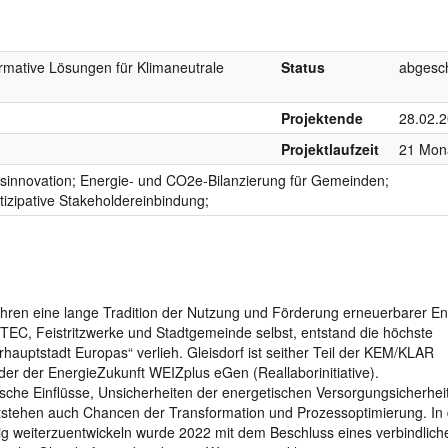
rmative Lösungen für Klimaneutrale
Status
abgesc
Projektende
28.02.
Projektlaufzeit
21 Mon
ngsinnovation; Energie- und CO2e-Bilanzierung für Gemeinden;
izipative Stakeholdereinbindung;
 Jahren eine lange Tradition der Nutzung und Förderung erneuerbarer En
NTEC, Feistritzwerke und Stadtgemeinde selbst, entstand die höchste
arhauptstadt Europas“ verlieh. Gleisdorf ist seither Teil der KEM/KLAR
r der EnergieZukunft WEIZplus eGen (Reallaborinitiative).
he Einflüsse, Unsicherheiten der energetischen Versorgungsicherhei
ntstehen auch Chancen der Transformation und Prozessoptimierung. In 
g weiterzuentwickeln wurde 2022 mit dem Beschluss eines verbindlich