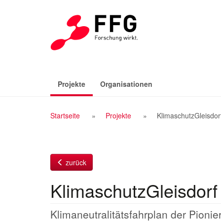
Zum
Inhalt
(aktiv)
Projekte
Organisationen
Breadcrumb
Startseite
Projekte
KlimaschutzGleisdor
Navigation
zurück
KlimaschutzGleisdorf
Klimaneutralitätsfahrplan der Pionier