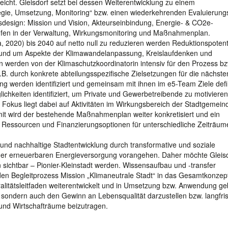
reicht. Gleisdorf setzt bei dessen Weiterentwicklung zu einem
ategie, Umsetzung, Monitoring“ bzw. einen wiederkehrenden Evaluierung
design: Mission und Vision, Akteurseinbindung, Energie- & CO2e-
äufen in der Verwaltung, Wirkungsmonitoring und Maßnahmenplan.
2020) bis 2040 auf netto null zu reduzieren werden Reduktionspotent
 und um Aspekte der Klimawandelanpassung, Kreislaufdenken und
n werden von der Klimaschutzkoordinatorin intensiv für den Prozess bz
z.B. durch konkrete abteilungsspezifische Zielsetzungen für die nächste
 werden identifiziert und gemeinsam mit ihnen im e5-Team Ziele defi
keiten identifiziert, um Private und Gewerbetreibende zu motivieren
 Fokus liegt dabei auf Aktivitäten im Wirkungsbereich der Stadtgemein
t wird der bestehende Maßnahmenplan weiter konkretisiert und ein
 inkl. Ressourcen und Finanzierungsoptionen für unterschiedliche Zeiträum
ale und nachhaltige Stadtentwicklung durch transformative und soziale
ner erneuerbaren Energieversorgung vorangehen. Daher möchte Gleisd
 sichtbar – Pionier-Kleinstadt werden. Wissensaufbau und -transfer
den Begleitprozess Mission „Klimaneutrale Stadt“ in das Gesamtkonzep
alitätsleitfaden weiterentwickelt und in Umsetzung bzw. Anwendung ge
, sondern auch den Gewinn an Lebensqualität darzustellen bzw. langfris
 und Wirtschafträume beizutragen.