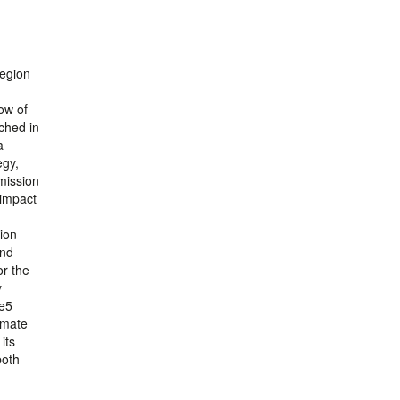
region
ow of
ched in
a
egy,
mission
 impact
ion
and
or the
y
 e5
limate
its
both