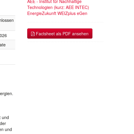
AEE - Institut für Nachhaltige
Technologien (kurz: AEE INTEC)
EnergieZukunft WEIZplus eGen
hlossen
Factsheet als PDF ansehen
2026
ate
ergien.
t und
der
en und