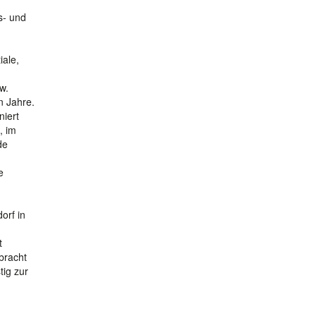
s- und
iale,
w.
n Jahre.
niert
, im
de
e
orf in
t
bracht
tig zur