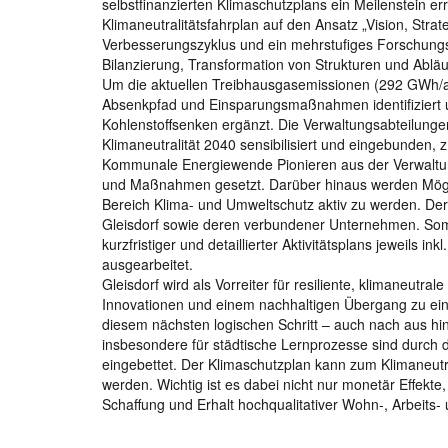
selbstfinanzierten Klimaschutzplans ein Meilenstein er
Klimaneutralitätsfahrplan auf den Ansatz „Vision, Str
Verbesserungszyklus und ein mehrstufiges Forschungs
Bilanzierung, Transformation von Strukturen und Abl
Um die aktuellen Treibhausgasemissionen (292 GWh/a, 
Absenkpfad und Einsparungsmaßnahmen identifiziert
Kohlenstoffsenken ergänzt. Die Verwaltungsabteilunge
Klimaneutralität 2040 sensibilisiert und eingebunden, 
Kommunale Energiewende Pionieren aus der Verwaltung
und Maßnahmen gesetzt. Darüber hinaus werden Möglich
Bereich Klima- und Umweltschutz aktiv zu werden. Der
Gleisdorf sowie deren verbundener Unternehmen. Somi
kurzfristiger und detaillierter Aktivitätsplans jeweils
ausgearbeitet.
Gleisdorf wird als Vorreiter für resiliente, klimaneutr
Innovationen und einem nachhaltigen Übergang zu ei
diesem nächsten logischen Schritt – auch nach aus hin
insbesondere für städtische Lernprozesse sind durch 
eingebettet. Der Klimaschutzplan kann zum Klimaneutr
werden. Wichtig ist es dabei nicht nur monetär Effekte
Schaffung und Erhalt hochqualitativer Wohn-, Arbeits-