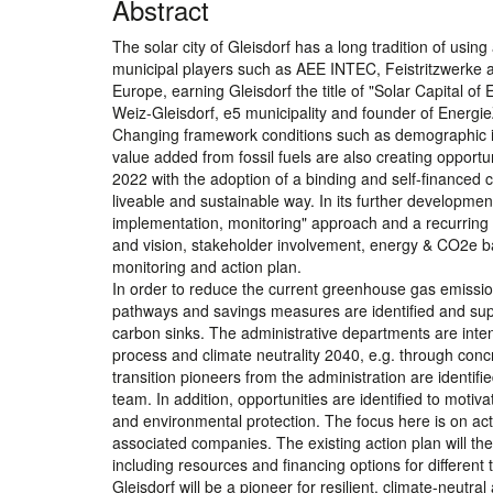
Abstract
The solar city of Gleisdorf has a long tradition of using
municipal players such as AEE INTEC, Feistritzwerke and
Europe, earning Gleisdorf the title of "Solar Capital 
Weiz-Gleisdorf, e5 municipality and founder of Energie
Changing framework conditions such as demographic inf
value added from fossil fuels are also creating opport
2022 with the adoption of a binding and self-financed cl
liveable and sustainable way. In its further development
implementation, monitoring" approach and a recurring
and vision, stakeholder involvement, energy & CO2e ba
monitoring and action plan.
In order to reduce the current greenhouse gas emissio
pathways and savings measures are identified and supp
carbon sinks. The administrative departments are intens
process and climate neutrality 2040, e.g. through conc
transition pioneers from the administration are identif
team. In addition, opportunities are identified to motiv
and environmental protection. The focus here is on activ
associated companies. The existing action plan will the
including resources and financing options for different 
Gleisdorf will be a pioneer for resilient, climate-neut