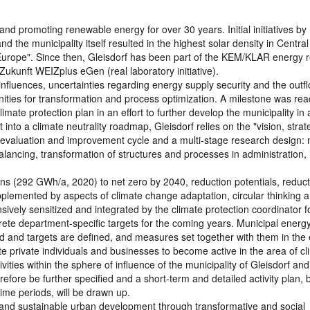
 and promoting renewable energy for over 30 years. Initial initiatives by
 the municipality itself resulted in the highest solar density in Central
of Europe". Since then, Gleisdorf has been part of the KEM/KLAR energy 
Zukunft WEIZplus eGen (real laboratory initiative).
luences, uncertainties regarding energy supply security and the outfl
unities for transformation and process optimization. A milestone was rea
imate protection plan in an effort to further develop the municipality in 
 into a climate neutrality roadmap, Gleisdorf relies on the "vision, strat
 evaluation and improvement cycle and a multi-stage research design: 
lancing, transformation of structures and processes in administration,
ns (292 GWh/a, 2020) to net zero by 2040, reduction potentials, reduct
lemented by aspects of climate change adaptation, circular thinking 
ively sensitized and integrated by the climate protection coordinator f
rete department-specific targets for the coming years. Municipal energ
ied and targets are defined, and measures set together with them in the
ate private individuals and businesses to become active in the area of c
ities within the sphere of influence of the municipality of Gleisdorf and 
refore be further specified and a short-term and detailed activity plan, 
time periods, will be drawn up.
ral and sustainable urban development through transformative and social