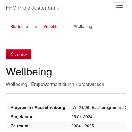
Zum
FFG Projektdatenbank
Naviga
Inhalt
ein-/a
Breadcrumb
Startseite
Projekte
Wellbeing
Navigation
zurück
Wellbeing
Wellbeing - Empowerment durch Körperwissen
Programm / Ausschreibung
IWI 24/26, Basisprogramm 2024,
Projektstart
25.01.2024
Zeitraum
2024 - 2025