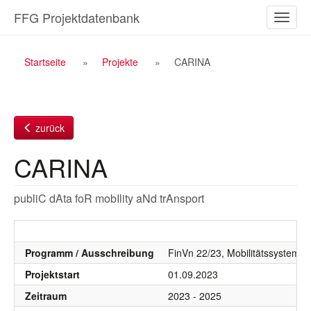
Zum
FFG Projektdatenbank
Naviga
Inhalt
ein-/a
Breadcrumb
Startseite
Projekte
CARINA
Navigation
zurück
CARINA
publiC dAta foR mobIlity aNd trAnsport
Programm / Ausschreibung
FinVn 22/23, Mobilitätssystem, 
Projektstart
01.09.2023
Zeitraum
2023 - 2025