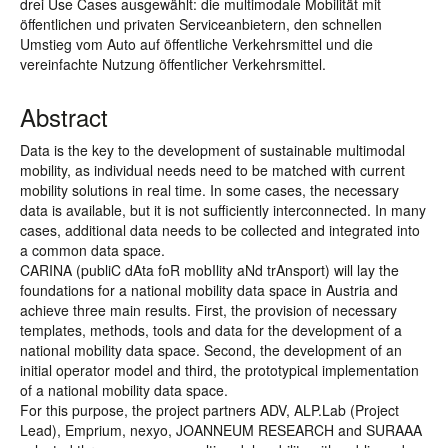
drei Use Cases ausgewählt: die multimodale Mobilität mit
öffentlichen und privaten Serviceanbietern, den schnellen
Umstieg vom Auto auf öffentliche Verkehrsmittel und die
vereinfachte Nutzung öffentlicher Verkehrsmittel.
Abstract
Data is the key to the development of sustainable multimodal
mobility, as individual needs need to be matched with current
mobility solutions in real time. In some cases, the necessary
data is available, but it is not sufficiently interconnected. In many
cases, additional data needs to be collected and integrated into
a common data space.
CARINA (publiC dAta foR mobIlity aNd trAnsport) will lay the
foundations for a national mobility data space in Austria and
achieve three main results. First, the provision of necessary
templates, methods, tools and data for the development of a
national mobility data space. Second, the development of an
initial operator model and third, the prototypical implementation
of a national mobility data space.
For this purpose, the project partners ADV, ALP.Lab (Project
Lead), Emprium, nexyo, JOANNEUM RESEARCH and SURAAA