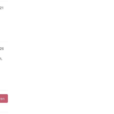
21
26
n,
ren