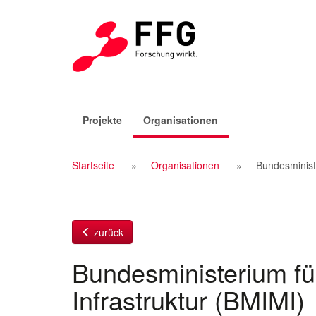
Zum
Inhalt
(aktiv)
Projekte
Organisationen
Breadcrumb
Startseite
Organisationen
Bundesministe
Navigation
zurück
Bundesministerium für
Infrastruktur (BMIMI)