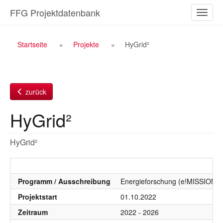
Zum
FFG Projektdatenbank
Naviga
Inhalt
ein-/a
Breadcrumb
Startseite
Projekte
HyGrid²
Navigation
zurück
HyGrid²
HyGrid²
Programm / Ausschreibung
Energieforschung (e!MISSION), 
Projektstart
01.10.2022
Zeitraum
2022 - 2026