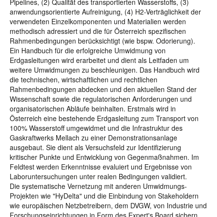
Pipelines, (2) Qualität des transportierten Wasserstoffs, (3)
anwendungsorientierte Aufreinigung, (4) H2-Verträglichkeit der
verwendeten Einzelkomponenten und Materialien werden
methodisch adressiert und die für Österreich spezifischen
Rahmenbedingungen berücksichtigt (wie bspw. Odorierung).
Ein Handbuch für die erfolgreiche Umwidmung von
Erdgasleitungen wird erarbeitet und dient als Leitfaden um
weitere Umwidmungen zu beschleunigen. Das Handbuch wird
die technischen, wirtschaftlichen und rechtlichen
Rahmenbedingungen abdecken und den aktuellen Stand der
Wissenschaft sowie die regulatorischen Anforderungen und
organisatorischen Abläufe beinhalten. Erstmals wird in
Österreich eine bestehende Erdgasleitung zum Transport von
100% Wasserstoff umgewidmet und die Infrastruktur des
Gaskraftwerks Mellach zu einer Demonstrationsanlage
ausgebaut. Sie dient als Versuchsfeld zur Identifizierung
kritischer Punkte und Entwicklung von Gegenmaßnahmen. Im
Feldtest werden Erkenntnisse evaluiert und Ergebnisse von
Laboruntersuchungen unter realen Bedingungen validiert.
Die systematische Vernetzung mit anderen Umwidmungs-
Projekten wie "HyDelta" und die Einbindung von Stakeholdern
wie europäischen Netzbetreibern, dem DVGW, von Industrie und
Forschungseinrichtungen in Form des Expert's Board sichern