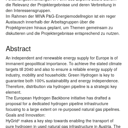
die Relevanz der Projektergebnisse und deren Verbreitung in
den Interessensgruppen.
Im Rahmen der WIVA P&G-Energiemodellregion ist ein reger
Austausch innerhalb der Arbeitsgruppen über die
Projektgrenzen hinaus geplant, um Themen gemeinsam zu
diskutieren und die Projektergebnisse entsprechend zu nutzen.
Abstract
An independent and renewable energy supply for Europe is of
immanent geopolitical importance. To achieve the stated climate
targets till 2040 and also to ensure a reliable energy supply of
industry, mobility and households: Green Hydrogen is key to
guarantee both 100% sustainability and energy independence.
Therefore, distribution via hydrogen pipeline is a strategic key
element.
The European Hydrogen Backbone initiative has drafted a
proposal for a dedicated hydrogen pipeline infrastructure
focusing to a large extent on re-purposed natural gas pipelines.
Goals and Innovation:
HyGrid² makes a key step towards enabling the transport of
pure hydrogen in used natural gas infrastructure in Austria. The