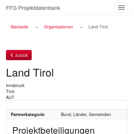
Zum
FFG Projektdatenbank
Naviga
Inhalt
ein-/a
Breadcrumb
Startseite
Organisationen
Land Tirol
Navigation
zurück
Land Tirol
Innsbruck
Tirol
AUT
Partnerkategorie
Bund, Länder, Gemeinden
Projektbeteiligungen