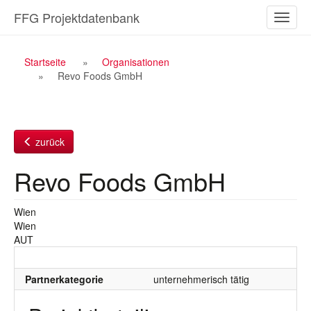
Zum
FFG Projektdatenbank
Naviga
Inhalt
ein-/a
Breadcrumb
Startseite
Organisationen
Revo Foods GmbH
Navigation
zurück
Revo Foods GmbH
Wien
Wien
AUT
Partnerkategorie
unternehmerisch tätig