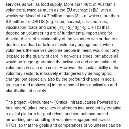
services as well as food supply. More than 46% of Austrian’s
volunteers, twice as much as the EU average [1][2], with a
weekly workload of 14.7 million hours [3] – of which more than
5.8 million for CRITIS (e.g. flood, harvest, crisis hotlines,
vaccination roads and care) [41][42][43][44]. CRITIS that
depend on volunteering are of fundamental importance for
Austria. A lack of sustainability of the voluntary sector due to a
decline, overload or failure of voluntary engagement, when
volunteers themselves become people in need, would not only
jeopardise the quality of care in non-crisis times, but above all
would no longer guarantee the activation and coordination of
volunteers in case of a crisis. However, the sustainability of the
voluntary sector is massively endangered by demographic
change, but especially also by the profound change in social
structure and motives [4] in the sense of individualisation and
pluralisation of society.
The project »CIvolunteer« (Critical Infrastructures Powered by
Volunteers) takes these key challenges into account by creating
a digital platform for goal-driven and competence-based
networking and bundling of volunteer engagement across
NPOs, so that the goals and competences of volunteers can be