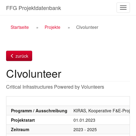
Zum
FFG Projektdatenbank
Naviga
Inhalt
ein-/a
Breadcrumb
Startseite
Projekte
CIvolunteer
Navigation
zurück
CIvolunteer
Critical Infrastructures Powered by Volunteers
Programm / Ausschreibung
KIRAS, Kooperative F&E-Projekt
Projektstart
01.01.2023
Zeitraum
2023 - 2025