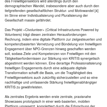
des Freiwilligensektors wird allerdings durch den
demographischen Wandel, insbesondere aber auch durch den
tiefgreifenden gesellschaftlichen Struktur- und Motivwandel [4]
im Sinne einer Individualisierung und Pluralisierung der
Gesellschaft massiv gefährdet.
Das Projekt »CIvolunteer« (Critical Infrastructures Powered by
Volunteers) trägt diesen zentralen Herausforderungen
Rechnung, indem eine digitale Plattform zur zielgesteuerten und
kompetenzbasierten Vernetzung und Bündelung von freiwilligem
Engagement über NPO-Grenzen hinweg geschaffen werden
soll, sodass Ziele und Kompetenzen von Freiwilligen mit den
Tätigkeitserfordernissen zur Stärkung von KRITIS synergetisch
abgestimmt werden können. Eine derartige Professionalisierung
freiwilligen Engagements durch eine adäquate digitale
Transformation schafft die Basis, um die Tragfähigkeit des
Freiwilligensektors auch zukünftig sicherzustellen und so eine
nachhaltige und umfassende Stärkung freiwilligenabhängiger
KRITIS zu gewährleisten.
Als zentrales Ergebnis werden erste zentrale, praxisnahe
Showcases prototypisch in einer web-basierten, mobilen
Plattform umgesetzt, komplettiert durch die Erforschung der