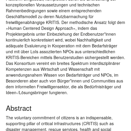
konzeptionellen Voraussetzungen und technischen
Rahmenbedingungen sowie einem entsprechenden
Geschäftsmodell zu deren Nutzbarmachung für
freiwilligenabhängige KRITIS. Der methodische Ansatz folgt dem
»Human Centered Design Approach«, indem das
Projektergebnis unter Einbeziehung der Endbenutzer*innen
kontinuierlich konkretisiert wird, wobei Nachhaltigkeit und
adäquate Evaluierung in Kooperation mit dem Bedarfsträger
und mit über LoIs assoziierten NPOs aus unterschiedlichen
KRITIS-Bereichen mittels Benutzerstudien sichergestellt werden.
Das Konsortium vereint ein breites Spektrum interdisziplinärer
Kompetenzen aus Wirtschaft und Wissenschaft mit
anwendungsnahem Wissen von Bedarfsträger und NPOs, im
Besonderen aber auch von Bürger*innen und Communities aus
dem informellen Freiwilligensektor, die als Bedürfnisträger und
Ideen-/Lösungsbringer fungieren.
Abstract
The voluntary commitment of citizens is an indispensable,
supporting pillar of critical infrastructures (CRITIS) such as
disaster management, rescue services, health and social