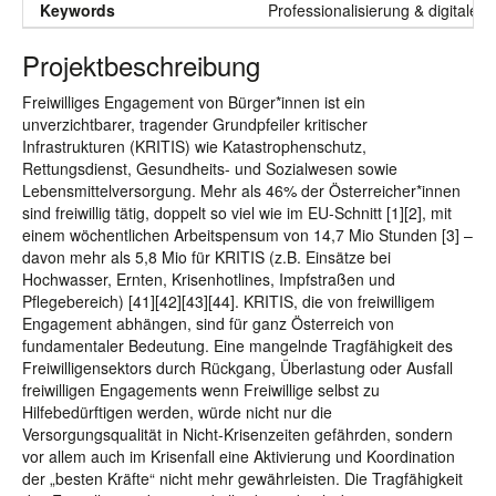
Keywords
Professionalisierung & digitale
Projektbeschreibung
Freiwilliges Engagement von Bürger*innen ist ein
unverzichtbarer, tragender Grundpfeiler kritischer
Infrastrukturen (KRITIS) wie Katastrophenschutz,
Rettungsdienst, Gesundheits- und Sozialwesen sowie
Lebensmittelversorgung. Mehr als 46% der Österreicher*innen
sind freiwillig tätig, doppelt so viel wie im EU-Schnitt [1][2], mit
einem wöchentlichen Arbeitspensum von 14,7 Mio Stunden [3] –
davon mehr als 5,8 Mio für KRITIS (z.B. Einsätze bei
Hochwasser, Ernten, Krisenhotlines, Impfstraßen und
Pflegebereich) [41][42][43][44]. KRITIS, die von freiwilligem
Engagement abhängen, sind für ganz Österreich von
fundamentaler Bedeutung. Eine mangelnde Tragfähigkeit des
Freiwilligensektors durch Rückgang, Überlastung oder Ausfall
freiwilligen Engagements wenn Freiwillige selbst zu
Hilfebedürftigen werden, würde nicht nur die
Versorgungsqualität in Nicht-Krisenzeiten gefährden, sondern
vor allem auch im Krisenfall eine Aktivierung und Koordination
der „besten Kräfte“ nicht mehr gewährleisten. Die Tragfähigkeit