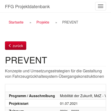
Zum
FFG Projektdatenbank
Naviga
Inhalt
ein-/a
Breadcrumb
Startseite
Projekte
PREVENT
Navigation
zurück
PREVENT
Konzepte und Umsetzungsstrategien für die Gestaltung
von Fahrzeugrückhaltesystem-Übergangskonstruktionen
Programm / Ausschreibung
Mobilität der Zukunft, MdZ - VIF
Projektstart
01.07.2021