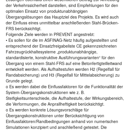
der Verkehrssicherheit darstellen, sind Empfehlungen für den
optimalen Einsatz von produktunabhängigen
Übergangslösungen das Hauptziel des Projekts. Es wird auch
der Einfluss eines unmittelbar anschließenden Stahl-Brücken-
FRS berücksichtigt.
Folgende Ziele werden in PREVENT angestrebt:
• Es sollen für die im ASFINAG-Netz häufig aufgestellten und
entsprechend der Einsatzfreigabeliste CE gekennzeichneten
Fahrzeugrückhaltesysteme „produktunabhängige,
standardisierte, konstruktive Ausführungsvarianten“ für den
Übergang von einem Stahl-FRS auf eine Betonfertigteilleitwand
entwickelt werden. Als Aufhaltestufen werden H2 (Regelfall für
Randabsicherung) und H3 (Regelfall für Mittelabsicherung) zu
Grunde gelegt.
o Es werden dabei die Einflussfaktoren für die Funktionalität der
System-Übergangskonstruktionen wie z. B.
Steifigkeitsunterschiede, die Aufhaltestufe, der Wirkungsbereich,
die Verformungen, die Anprallheftigkeit berücksichtigt.
o Es werden konkrete Lösungsvorschläge für
Übergangskonstruktionen unter Berücksichtigung von
Einflussfaktoren/Randbedingungen anhand von numerischen
Simulationen konzipiert und anschließend getestet. Die