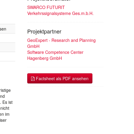
SWARCO FUTURIT
Verkehrssignalsysteme Ges.m.b.H.
sen
Projektpartner
GeoExpert - Research and Planning
GmbH
Software Competence Center
Hagenberg GmbH
Factsheet als PDF ansehen
istige
und
 Es ist
nicht
en im
iser