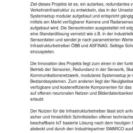
Ziel dieses Projekts ist es, ein autarkes, redundante
Verkehrsinfrastruktur zu entwickeln, das in der Umset
Systemsetup modular aufgebaut und entspricht gängigen
mittels am Markt verfügbarer Kamera und Radarsensor
aufgebaut wird. Die Sensorknoten ausgestattet mit e
eine Standardlösung vernetzt wie z.B. in der industriel
Sensordaten und sendet je nach parametrierten Werte
Infrastrukturbetreiber ÖBB und ASFINAG. Selbige Schni
einzuspielen.
Die Innovation des Projekts liegt zum einen in der fu
Betrieb der Sensoren, Redundanz in der Sensorik, Skali
Kommunikationsnetzwerk, modulares Systemsetup je nac
Bestandssystemen. Zum anderen liegt der Neuigkeitswe
verfügbare und kosteneffiziente Komponenten für das 
auf offenen neuronalen Netzen und Bilderdatenbanke
erlaubt
Der Nutzen für die Infrastrukturbetreiber lässt sich an
sicher und hinsichtlich Schnittstellen offener technische
beschaffbare IoT basierte Lösung nach dem heutigen St
abdeckt und durch den Industriepartner SWARCO auch 