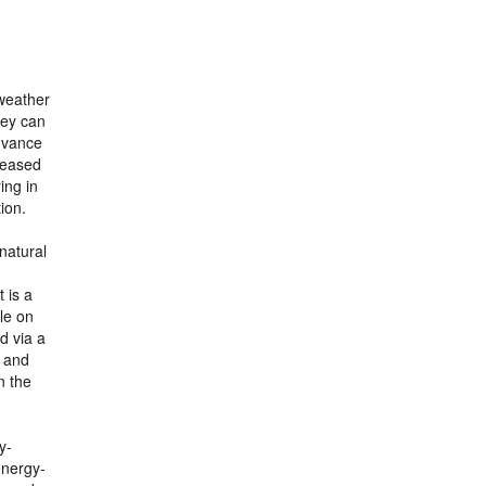
 weather
hey can
advance
creased
ing in
ion.
 natural
 is a
le on
d via a
a and
n the
y-
energy-