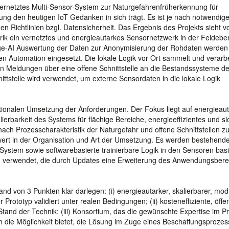
s vernetztes Multi-Sensor-System zur Naturgefahrenfrüherkennung für
zung den heutigen IoT Gedanken in sich trägt. Es ist je nach notwendi
 Richtlinien bzgl. Datensicherheit. Das Ergebnis des Projekts sieht vo
ik ein vernetztes und energieautarkes Sensornetzwerk in der Feldebe
dge-AI Auswertung der Daten zur Anonymisierung der Rohdaten werden
len Automation eingesetzt. Die lokale Logik vor Ort sammelt und verarbe
n Meldungen über eine offene Schnittstelle an die Bestandssysteme de
ttstelle wird verwendet, um externe Sensordaten in die lokale Logik
nktionalen Umsetzung der Anforderungen. Der Fokus liegt auf energiea
erbarkeit des Systems für flächige Bereiche, energieeffizientes und si
h Prozesscharakteristik der Naturgefahr und offene Schnittstellen z
rt in der Organisation und Art der Umsetzung. Es werden bestehende,
System sowie softwarebasierte trainierbare Logik in den Sensoren bas
n verwendet, die durch Updates eine Erweiterung des Anwendungsbere
hand von 3 Punkten klar darlegen: (i) energieautarker, skalierbarer, mod
r Prototyp validiert unter realen Bedingungen; (ii) kosteneffiziente, öffen
and der Technik; (iii) Konsortium, das die gewünschte Expertise im Pr
die Möglichkeit bietet, die Lösung im Zuge eines Beschaffungsprozes