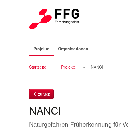
Zum
Inhalt
(aktiv)
Projekte
Organisationen
Breadcrumb
Startseite
Projekte
NANCI
Navigation
zurück
NANCI
Naturgefahren-Früherkennung für Ve