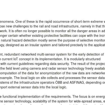
 phenomena. One of these is the rapid occurrence of short-term extreme
se new challenges to the rail and road infrastructure, namely in that t
twork. It is often no longer possible to monitor all the danger areas in 
nger certain whether existing protective facilities can cope with the in
 of natural hazard detection mostly serve the purpose of selective monitor
y, designed as an insular system and tailored precisely to the applicat
cient, redundant networked multi-sensor system for the early detection of
e current IoT concept in its implementation. It is modularly structured
h current guidelines regarding data security. The result of the project
e field level using camera and radar sensor technology freely availab
omputation of the data for anonymization of the raw data are networke
 example. The local logic on site collects and processes the sensor dat
ystems of the infrastructure operators ÖBB and ASFINAG, depending o
ort external sensor data into the local logic.
he functional implementation of the requirements. The focus is on energ
e sensor technology, scalability of the system for wide-spread areas, 