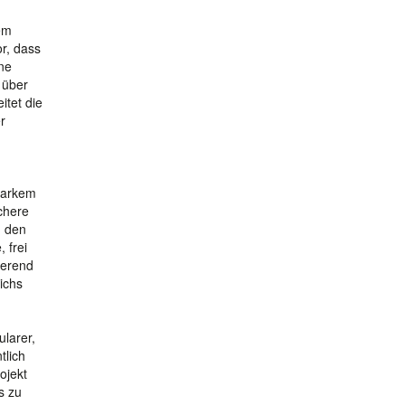
gem
r, dass
ne
 über
itet die
r
utarkem
chere
u den
 frei
ierend
ichs
ularer,
tlich
ojekt
s zu