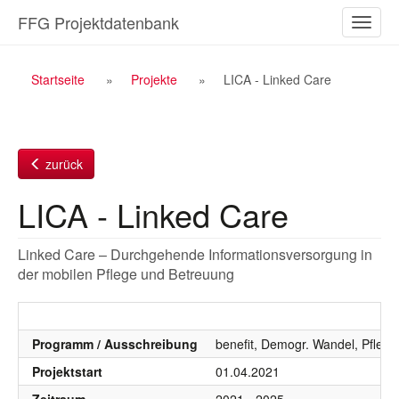
Zum
FFG Projektdatenbank
Naviga
Inhalt
ein-/a
Breadcrumb
Startseite
Projekte
LICA - Linked Care
Navigation
zurück
LICA - Linked Care
Linked Care – Durchgehende Informationsversorgung in
der mobilen Pflege und Betreuung
Programm / Ausschreibung
benefit, Demogr. Wandel, Pflege
Projektstart
01.04.2021