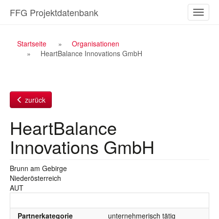
Zum
FFG Projektdatenbank
Naviga
Inhalt
ein-/a
Breadcrumb
Startseite
Organisationen
HeartBalance Innovations GmbH
Navigation
zurück
HeartBalance
Innovations GmbH
Brunn am Gebirge
Niederösterreich
AUT
Partnerkategorie
unternehmerisch tätig