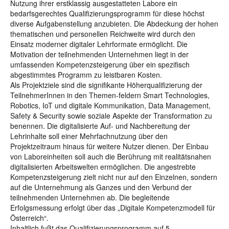
Nutzung ihrer erstklassig ausgestatteten Labore ein
bedarfsgerechtes Qualifizierungsprogramm für diese höchst
diverse Aufgabenstellung anzubieten. Die Abdeckung der hohen
thematischen und personellen Reichweite wird durch den
Einsatz moderner digitaler Lehrformate ermöglicht. Die
Motivation der teilnehmenden Unternehmen liegt in der
umfassenden Kompetenzsteigerung über ein spezifisch
abgestimmtes Programm zu leistbaren Kosten.
Als Projektziele sind die signifikante Höherqualifizierung der
TeilnehmerInnen in den Themen-feldern Smart Technologies,
Robotics, IoT und digitale Kommunikation, Data Management,
Safety & Security sowie soziale Aspekte der Transformation zu
benennen. Die digitalisierte Auf- und Nachbereitung der
Lehrinhalte soll einer Mehrfachnutzung über den
Projektzeitraum hinaus für weitere Nutzer dienen. Der Einbau
von Laboreinheiten soll auch die Berührung mit realitätsnahen
digitalisierten Arbeitswelten ermöglichen. Die angestrebte
Kompetenzsteigerung zielt nicht nur auf den Einzelnen, sondern
auf die Unternehmung als Ganzes und den Verbund der
teilnehmenden Unternehmen ab. Die begleitende
Erfolgsmessung erfolgt über das „Digitale Kompetenzmodell für
Österreich“.
Inhaltlich fußt das Qualifizierungsprogramm auf 5