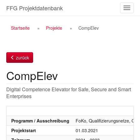
Zum
FFG Projektdatenbank
Naviga
Inhalt
ein-/a
Breadcrumb
Startseite
Projekte
CompElev
Navigation
zurück
CompElev
Digital Competence Elevator for Safe, Secure and Smart
Enterprises
Programm / Ausschreibung
FoKo, Qualifizierungsnetze, Qual
Projektstart
01.03.2021