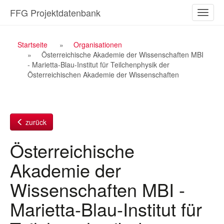
Zum
FFG Projektdatenbank
Naviga
Inhalt
ein-/a
Breadcrumb
Startseite
Organisationen
Österreichische Akademie der Wissenschaften MBI
Navigation
- Marietta-Blau-Institut für Teilchenphysik der
Österreichischen Akademie der Wissenschaften
zurück
Österreichische
Akademie der
Wissenschaften MBI -
Marietta-Blau-Institut für