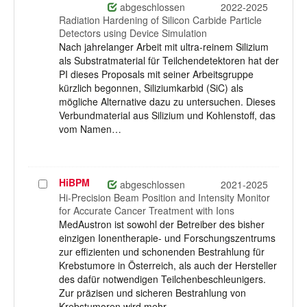
auswählen
abgeschlossen
2022-2025
Radiation Hardening of Silicon Carbide Particle
Detectors using Device Simulation
Nach jahrelanger Arbeit mit ultra-reinem Silizium
als Substratmaterial für Teilchendetektoren hat der
PI dieses Proposals mit seiner Arbeitsgruppe
kürzlich begonnen, Siliziumkarbid (SiC) als
mögliche Alternative dazu zu untersuchen. Dieses
Verbundmaterial aus Silizium und Kohlenstoff, das
vom Namen…
HiBPM
Projekt
abgeschlossen
2021-2025
auswählen
Hi-Precision Beam Position and Intensity Monitor
for Accurate Cancer Treatment with Ions
MedAustron ist sowohl der Betreiber des bisher
einzigen Ionentherapie- und Forschungszentrums
zur effizienten und schonenden Bestrahlung für
Krebstumore in Österreich, als auch der Hersteller
des dafür notwendigen Teilchenbeschleunigers.
Zur präzisen und sicheren Bestrahlung von
Krebstumoren wird mehr…