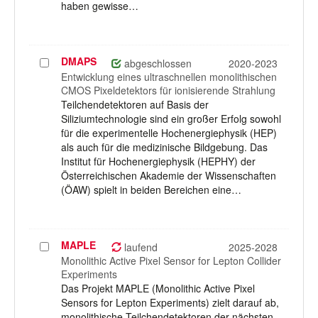
haben gewisse…
DMAPS
Projekt
abgeschlossen
2020-2023
auswählen
Entwicklung eines ultraschnellen monolithischen
CMOS Pixeldetektors für ionisierende Strahlung
Teilchendetektoren auf Basis der
Siliziumtechnologie sind ein großer Erfolg sowohl
für die experimentelle Hochenergiephysik (HEP)
als auch für die medizinische Bildgebung. Das
Institut für Hochenergiephysik (HEPHY) der
Österreichischen Akademie der Wissenschaften
(ÖAW) spielt in beiden Bereichen eine…
MAPLE
Projekt
laufend
2025-2028
auswählen
Monolithic Active Pixel Sensor for Lepton Collider
Experiments
Das Projekt MAPLE (Monolithic Active Pixel
Sensors for Lepton Experiments) zielt darauf ab,
monolithische Teilchendetektoren der nächsten