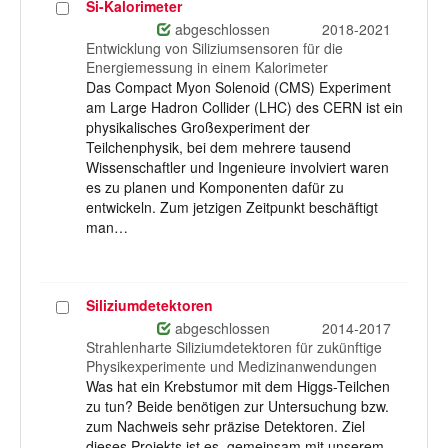
Si-Kalorimeter
Projekt
auswählen
abgeschlossen
2018-2021
Entwicklung von Siliziumsensoren für die
Energiemessung in einem Kalorimeter
Das Compact Myon Solenoid (CMS) Experiment
am Large Hadron Collider (LHC) des CERN ist ein
physikalisches Großexperiment der
Teilchenphysik, bei dem mehrere tausend
Wissenschaftler und Ingenieure involviert waren
es zu planen und Komponenten dafür zu
entwickeln. Zum jetzigen Zeitpunkt beschäftigt
man…
Siliziumdetektoren
Projekt
auswählen
abgeschlossen
2014-2017
Strahlenharte Siliziumdetektoren für zukünftige
Physikexperimente und Medizinanwendungen
Was hat ein Krebstumor mit dem Higgs-Teilchen
zu tun? Beide benötigen zur Untersuchung bzw.
zum Nachweis sehr präzise Detektoren. Ziel
dieses Projekts ist es, gemeinsam mit unserem