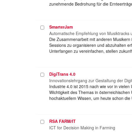
zunehmende Bedrohung für die Ernteerträge 
SmarterJam
Projekt
auswählen
Automatische Empfehlung von Musiktracks 
Die Zusammenarbeit mit anderen Musikern i
Sessions zu organisieren und abzuhalten erfo
Unterfangen zu vereinfachen, stellen zukun
DigiTrans 4.0
Projekt
auswählen
Innovationslehrgang zur Gestaltung der Digi
Industrie 4.0 ist 2015 nach wie vor in viele
Wichtigkeit des Themas in österreichischen
hochaktuellem Wissen, um heute schon die U
RSA FARM/IT
Projekt
auswählen
ICT for Decision Making in Farming