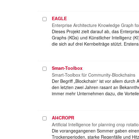
EAGLE
Projekt
auswählen
Enterprise Architecture Knowledge Graph fo
Dieses Projekt zielt darauf ab, das Enterp
Graphs (KGs) und Künstlicher Intelligenz (KI
die sich auf drei Kernbeiträge stützt. Ersten
Smart-Toolbox
Projekt
auswählen
Smart-Toolbox für Community-Blockchains
Der Begriff „Blockchain“ ist vor allem dur
den letzten zwei Jahren rasant an Bekannth
immer mehr Unternehmen dazu, die Vorteile 
AI4CROPR
Projekt
auswählen
Artificial Intelligence for planning crop rot
Die vorangegangenen Sommer gaben einen Au
Trockenperioden, starke Regenfälle und Hitz