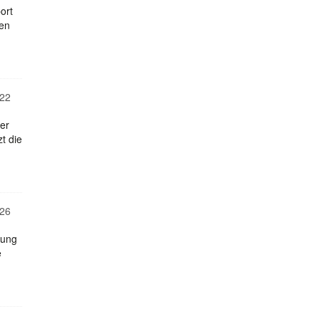
ort
nen
22
er
t die
26
dung
e