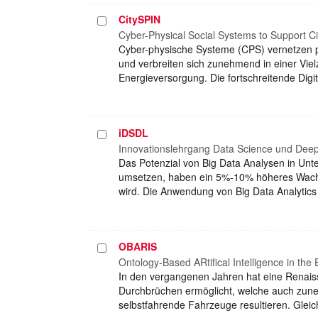
CitySPIN
Projekt
auswählen
Cyber-Physical Social Systems to Support Ci
Cyber-physische Systeme (CPS) vernetzen ph
und verbreiten sich zunehmend in einer Vielz
Energieversorgung. Die fortschreitende Digi
iDSDL
Projekt
auswählen
Innovationslehrgang Data Science und Dee
Das Potenzial von Big Data Analysen in Unt
umsetzen, haben ein 5%-10% höheres Wachst
wird. Die Anwendung von Big Data Analytic
OBARIS
Projekt
auswählen
Ontology-Based ARtifical Intelligence in the
In den vergangenen Jahren hat eine Renaiss
Durchbrüchen ermöglicht, welche auch zuneh
selbstfahrende Fahrzeuge resultieren. Glei