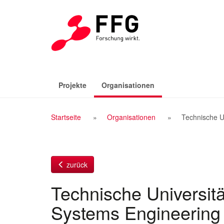
Zum
Inhalt
(aktiv)
Projekte
Organisationen
Breadcrumb
Startseite
Organisationen
Technische Un
Navigation
zurück
Technische Universität
Systems Engineering