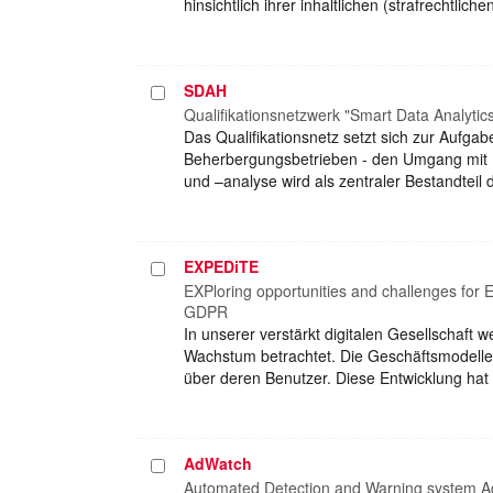
hinsichtlich ihrer inhaltlichen (strafrechtl
SDAH
Projekt
auswählen
Qualifikationsnetzwerk "Smart Data Analytics 
Das Qualifikationsnetz setzt sich zur Aufgab
Beherbergungsbetrieben - den Umgang mit 
und –analyse wird als zentraler Bestandteil 
EXPEDiTE
Projekt
auswählen
EXPloring opportunities and challenges fo
GDPR
In unserer verstärkt digitalen Gesellschaft
Wachstum betrachtet. Die Geschäftsmodelle
über deren Benutzer. Diese Entwicklung ha
AdWatch
Projekt
auswählen
Automated Detection and Warning system Ag