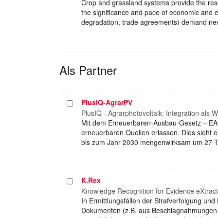
Crop and grassland systems provide the reso
the significance and pace of economic and en
degradation, trade agreements) demand new
Als Partner
PlusIQ-AgrarPV
Projekt
auswählen
PlusIQ - Agrarphotovoltaik: Integration als 
Mit dem Erneuerbaren-Ausbau-Gesetz – EA
erneuerbaren Quellen erlassen. Dies sieht 
bis zum Jahr 2030 mengenwirksam um 27 TW
K.Rex
Projekt
auswählen
Knowledge Recognition for Evidence eXtract
In Ermittlungsfällen der Strafverfolgung u
Dokumenten (z.B. aus Beschlagnahmungen, Ko