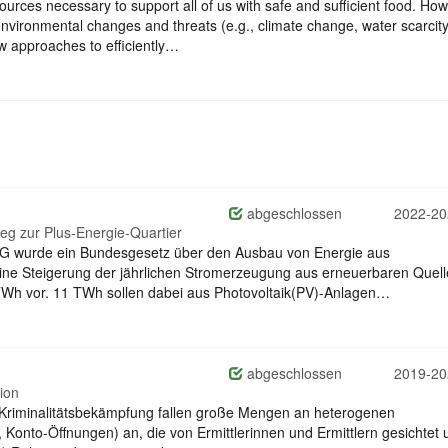
urces necessary to support all of us with safe and sufficient food. How
vironmental changes and threats (e.g., climate change, water scarcity,
 approaches to efficiently…
abgeschlossen
2022-20
Weg zur Plus-Energie-Quartier
G wurde ein Bundesgesetz über den Ausbau von Energie aus
eine Steigerung der jährlichen Stromerzeugung aus erneuerbaren Quel
h vor. 11 TWh sollen dabei aus Photovoltaik(PV)-Anlagen…
abgeschlossen
2019-20
ion
nd Kriminalitätsbekämpfung fallen große Mengen an heterogenen
nto-Öffnungen) an, die von Ermittlerinnen und Ermittlern gesichtet 