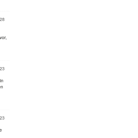
28
vor,
23
in
en
23
e