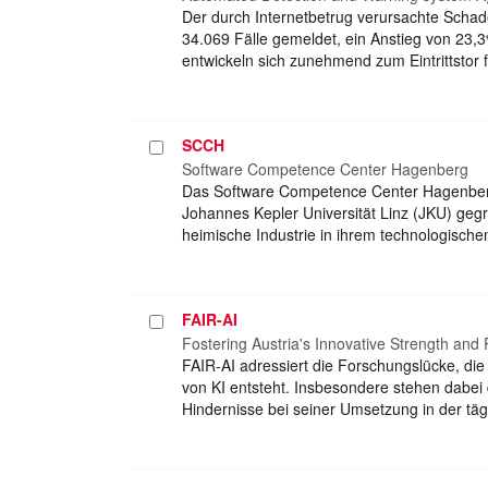
Der durch Internetbetrug verursachte Schad
34.069 Fälle gemeldet, ein Anstieg von 23
entwickeln sich zunehmend zum Eintrittstor 
SCCH
Projekt
auswählen
Software Competence Center Hagenberg
Das Software Competence Center Hagenberg
Johannes Kepler Universität Linz (JKU) geg
heimische Industrie in ihrem technologisch
FAIR-AI
Projekt
auswählen
Fostering Austria's Innovative Strength and R
FAIR-AI adressiert die Forschungslücke, d
von KI entsteht. Insbesondere stehen dabe
Hindernisse bei seiner Umsetzung in der tä