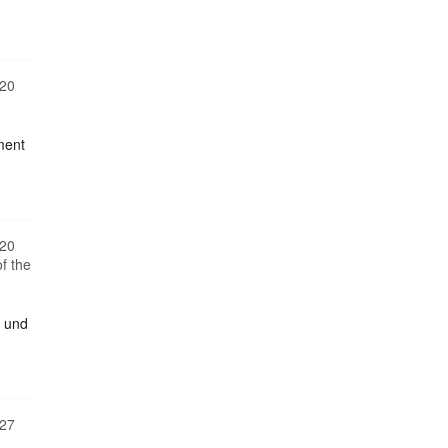
20
ment
20
f the
n und
27