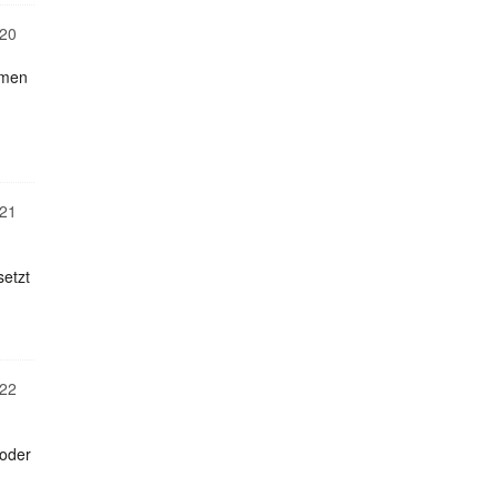
20
emen
21
etzt
22
 oder