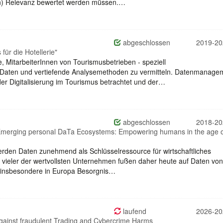
ichen) Relevanz bewertet werden müssen.…
abgeschlossen
2019-20
für die Hotellerie"
e, MitarbeiterInnen von Tourismusbetrieben - speziell
Daten und vertiefende Analysemethoden zu vermitteln. Datenmanage
der Digitalisierung im Tourismus betrachtet und der…
abgeschlossen
2018-20
r Emerging personal DaTa Ecosystems: Empowering humans in the age o
 werden Daten zunehmend als Schlüsselressource für wirtschaftliches
 vieler der wertvollsten Unternehmen fußen daher heute auf Daten vo
t insbesondere in Europa Besorgnis…
laufend
2026-20
ainst fraudulent Trading and Cybercrime Harms