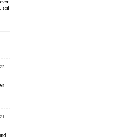
ever,
 soil
23
len
21
und