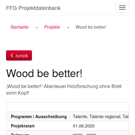
Zum
FFG Projektdatenbank
Naviga
Inhalt
ein-/a
Breadcrumb
Startseite
Projekte
Wood be better!
Navigation
zurück
Wood be better!
„Wood be better!“ Abenteuer Holzforschung ohne Brett
vorm Kopf!
Programm / Ausschreibung
Talente, Talente regional, Talen
Projektstart
01.06.2020