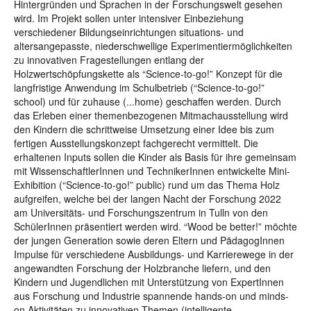
Hintergründen und Sprachen in der Forschungswelt gesehen
wird. Im Projekt sollen unter intensiver Einbeziehung
verschiedener Bildungseinrichtungen situations- und
altersangepasste, niederschwellige Experimentiermöglichkeiten
zu innovativen Fragestellungen entlang der
Holzwertschöpfungskette als “Science-to-go!” Konzept für die
langfristige Anwendung im Schulbetrieb (“Science-to-go!”
school) und für zuhause (...home) geschaffen werden. Durch
das Erleben einer themenbezogenen Mitmachausstellung wird
den Kindern die schrittweise Umsetzung einer Idee bis zum
fertigen Ausstellungskonzept fachgerecht vermittelt. Die
erhaltenen Inputs sollen die Kinder als Basis für ihre gemeinsam
mit WissenschaftlerInnen und TechnikerInnen entwickelte Mini-
Exhibition (“Science-to-go!” public) rund um das Thema Holz
aufgreifen, welche bei der langen Nacht der Forschung 2022
am Universitäts- und Forschungszentrum in Tulln von den
SchülerInnen präsentiert werden wird. “Wood be better!” möchte
der jungen Generation sowie deren Eltern und PädagogInnen
Impulse für verschiedene Ausbildungs- und Karrierewege in der
angewandten Forschung der Holzbranche liefern, und den
Kindern und Jugendlichen mit Unterstützung von ExpertInnen
aus Forschung und Industrie spannende hands-on und minds-
on Aktivitäten zu innovativen Themen (intelligente