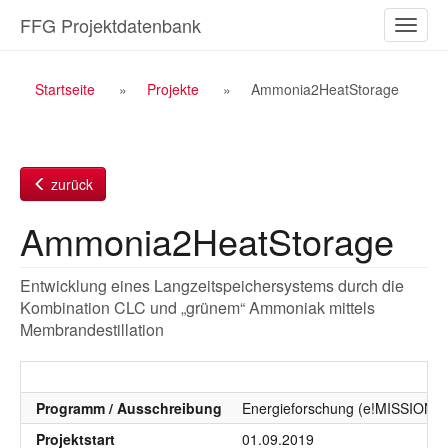
Zum
FFG Projektdatenbank
Naviga
Inhalt
ein-/a
Breadcrumb
Startseite
Projekte
Ammonia2HeatStorage
Navigation
zurück
Ammonia2HeatStorage
Entwicklung eines Langzeitspeichersystems durch die
Kombination CLC und „grünem“ Ammoniak mittels
Membrandestillation
Programm / Ausschreibung
Energieforschung (e!MISSION), 
Projektstart
01.09.2019