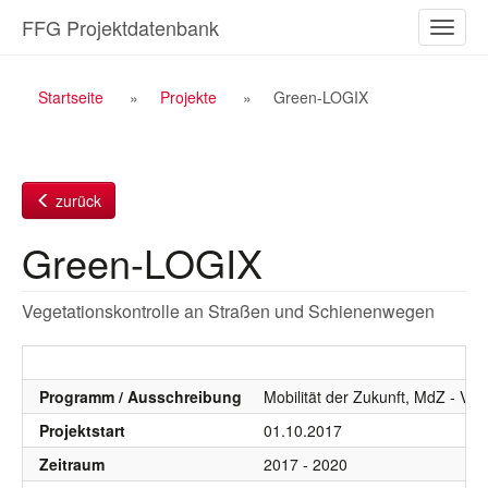
Zum
FFG Projektdatenbank
Naviga
Inhalt
ein-/a
Breadcrumb
Startseite
Projekte
Green-LOGIX
Navigation
zurück
Green-LOGIX
Vegetationskontrolle an Straßen und Schienenwegen
Programm / Ausschreibung
Mobilität der Zukunft, MdZ - VIF
Projektstart
01.10.2017
Zeitraum
2017 - 2020