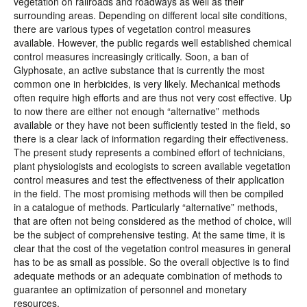
vegetation on railroads and roadways as well as their
surrounding areas. Depending on different local site conditions,
there are various types of vegetation control measures
available. However, the public regards well established chemical
control measures increasingly critically. Soon, a ban of
Glyphosate, an active substance that is currently the most
common one in herbicides, is very likely. Mechanical methods
often require high efforts and are thus not very cost effective. Up
to now there are either not enough “alternative” methods
available or they have not been sufficiently tested in the field, so
there is a clear lack of information regarding their effectiveness.
The present study represents a combined effort of technicians,
plant physiologists and ecologists to screen available vegetation
control measures and test the effectiveness of their application
in the field. The most promising methods will then be compiled
in a catalogue of methods. Particularly “alternative” methods,
that are often not being considered as the method of choice, will
be the subject of comprehensive testing. At the same time, it is
clear that the cost of the vegetation control measures in general
has to be as small as possible. So the overall objective is to find
adequate methods or an adequate combination of methods to
guarantee an optimization of personnel and monetary
resources.