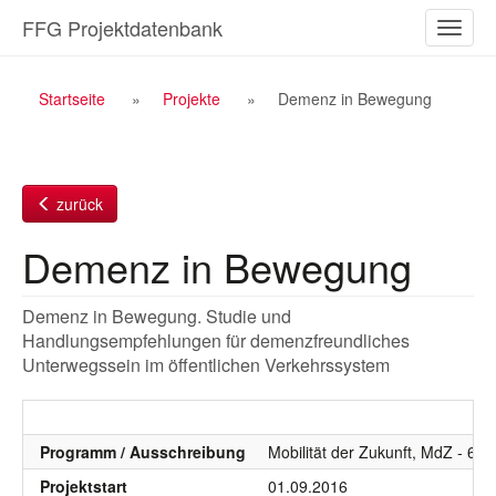
Zum
FFG Projektdatenbank
Naviga
Inhalt
ein-/a
Breadcrumb
Startseite
Projekte
Demenz in Bewegung
Navigation
zurück
Demenz in Bewegung
Demenz in Bewegung. Studie und
Handlungsempfehlungen für demenzfreundliches
Unterwegssein im öffentlichen Verkehrssystem
Programm / Ausschreibung
Mobilität der Zukunft, MdZ - 6.
Projektstart
01.09.2016