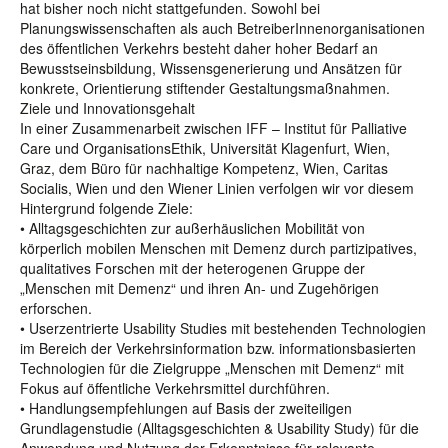
hat bisher noch nicht stattgefunden. Sowohl bei
Planungswissenschaften als auch BetreiberInnenorganisationen
des öffentlichen Verkehrs besteht daher hoher Bedarf an
Bewusstseinsbildung, Wissensgenerierung und Ansätzen für
konkrete, Orientierung stiftender Gestaltungsmaßnahmen.
Ziele und Innovationsgehalt
In einer Zusammenarbeit zwischen IFF – Institut für Palliative
Care und OrganisationsEthik, Universität Klagenfurt, Wien,
Graz, dem Büro für nachhaltige Kompetenz, Wien, Caritas
Socialis, Wien und den Wiener Linien verfolgen wir vor diesem
Hintergrund folgende Ziele:
• Alltagsgeschichten zur außerhäuslichen Mobilität von
körperlich mobilen Menschen mit Demenz durch partizipatives,
qualitatives Forschen mit der heterogenen Gruppe der
„Menschen mit Demenz“ und ihren An- und Zugehörigen
erforschen.
• Userzentrierte Usability Studies mit bestehenden Technologien
im Bereich der Verkehrsinformation bzw. informationsbasierten
Technologien für die Zielgruppe „Menschen mit Demenz“ mit
Fokus auf öffentliche Verkehrsmittel durchführen.
• Handlungsempfehlungen auf Basis der zweiteiligen
Grundlagenstudie (Alltagsgeschichten & Usability Study) für die