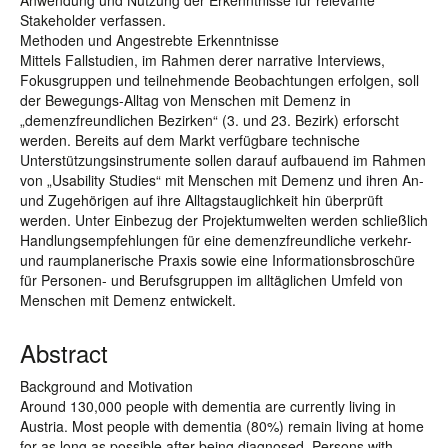
Anwendung und Nutzung der Erkenntnisse für relevante
Stakeholder verfassen.
Methoden und Angestrebte Erkenntnisse
Mittels Fallstudien, im Rahmen derer narrative Interviews,
Fokusgruppen und teilnehmende Beobachtungen erfolgen, soll
der Bewegungs-Alltag von Menschen mit Demenz in
„demenzfreundlichen Bezirken“ (3. und 23. Bezirk) erforscht
werden. Bereits auf dem Markt verfügbare technische
Unterstützungsinstrumente sollen darauf aufbauend im Rahmen
von „Usability Studies“ mit Menschen mit Demenz und ihren An-
und Zugehörigen auf ihre Alltagstauglichkeit hin überprüft
werden. Unter Einbezug der Projektumwelten werden schließlich
Handlungsempfehlungen für eine demenzfreundliche verkehr-
und raumplanerische Praxis sowie eine Informationsbroschüre
für Personen- und Berufsgruppen im alltäglichen Umfeld von
Menschen mit Demenz entwickelt.
Abstract
Background and Motivation
Around 130,000 people with dementia are currently living in
Austria. Most people with dementia (80%) remain living at home
for as long as possible after being diagnosed. Persons with