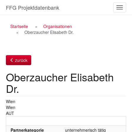
Zum
FFG Projektdatenbank
Naviga
Inhalt
ein-/a
Breadcrumb
Startseite
Organisationen
Oberzaucher Elisabeth Dr.
Navigation
zurück
Oberzaucher Elisabeth
Dr.
Wien
Wien
AUT
Partnerkategorie
unternehmerisch tätig