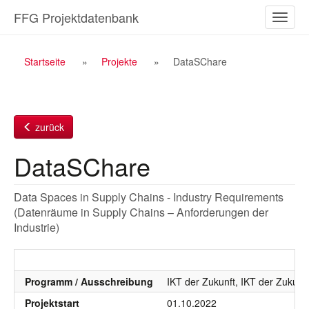
Zum
FFG Projektdatenbank
Naviga
Inhalt
ein-/a
Breadcrumb
Startseite
Projekte
DataSChare
Navigation
zurück
DataSChare
Data Spaces in Supply Chains - Industry Requirements
(Datenräume in Supply Chains – Anforderungen der
Industrie)
Programm / Ausschreibung
IKT der Zukunft, IKT der Zukunf
Projektstart
01.10.2022