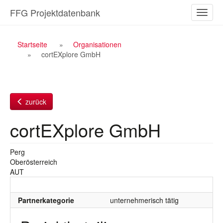
Zum
FFG Projektdatenbank
Naviga
Inhalt
ein-/a
Breadcrumb
Startseite
Organisationen
cortEXplore GmbH
Navigation
zurück
cortEXplore GmbH
Perg
Oberösterreich
AUT
Partnerkategorie
unternehmerisch tätig