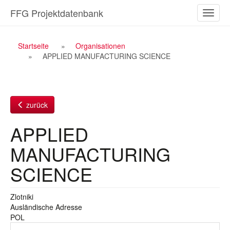
Zum
FFG Projektdatenbank
Naviga
Inhalt
ein-/a
Breadcrumb
Startseite
Organisationen
APPLIED MANUFACTURING SCIENCE
Navigation
zurück
APPLIED
MANUFACTURING
SCIENCE
Zlotniki
Ausländische Adresse
POL