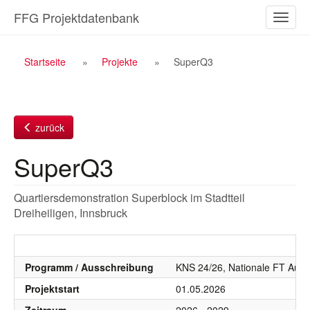
Zum
FFG Projektdatenbank
Naviga
Inhalt
ein-/a
Breadcrumb
Startseite
Projekte
SuperQ3
Navigation
zurück
SuperQ3
Quartiersdemonstration Superblock im Stadtteil
Dreiheiligen, Innsbruck
Programm / Ausschreibung
KNS 24/26, Nationale FT Aussc
Projektstart
01.05.2026