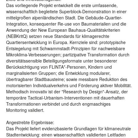
Das vorliegende Projekt entwickelt die erste umfassende,
wissenschaftlich begleitete Superblock-Demonstration in einer
mittelgroßen alpenländischen Stadt. Die Gebäude-Quartier-
Integration, konsequenter Re-use von Baumaterialien und die
Anwendung der New European Bauhaus-Qualitätskriterien
(NEBKritQ) setzen neue Standards für klimagerechte
Quartiersentwicklung in Europa. Kernziele sind: prototypische
Entsiegelung mit Schwammstadt-Prinzipien für nachweisbare
Mikroklima-Verbesserungen; partizipative Transformation durch
diversitätssensible Beteiligungsformate unter besonderer
Berücksichtigung von FLINTA*-Personen, Kindern und
marginalisierten Gruppen; die Entwicklung modularer,
übertragbarer Stadtbausteine; sowie messbare Reduktion des
motorisierten Individualverkehrs und Förderung aktiver Mobilität.
Methodisch innovativ ist der "Research by Design"-Ansatz, der
temporäre Tactical-Urbanism-Interventionen mit dauerhaften
Transformationen verbindet und durch engmaschiges
Monitoring validiert.
Angestrebte Ergebnisse:
Das Projekt liefert evidenzbasierte Grundlagen für klimaneutrale
Stadtentwicklung: einen wissenschaftlich validierten Leitfaden