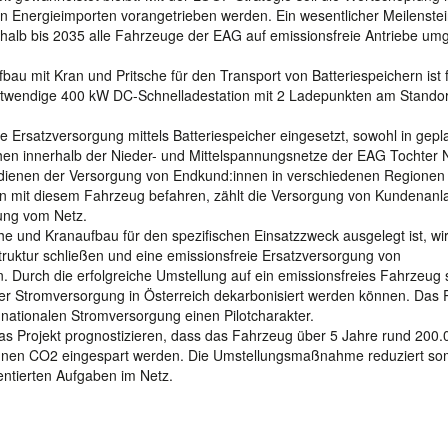
en Energieimporten vorangetrieben werden. Ein wesentlicher Meilenstei
shalb bis 2035 alle Fahrzeuge der EAG auf emissionsfreie Antriebe umg
au mit Kran und Pritsche für den Transport von Batteriespeichern ist 
otwendige 400 kW DC-Schnelladestation mit 2 Ladepunkten am Standor
e Ersatzversorgung mittels Batteriespeicher eingesetzt, sowohl in gepl
hen innerhalb der Nieder- und Mittelspannungsnetze der EAG Tochter 
e dienen der Versorgung von Endkund:innen in verschiedenen Regionen
nen mit diesem Fahrzeug befahren, zählt die Versorgung von Kundenanl
tung vom Netz.
he und Kranaufbau für den spezifischen Einsatzzweck ausgelegt ist, wir
truktur schließen und eine emissionsfreie Ersatzversorgung von
 Durch die erfolgreiche Umstellung auf ein emissionsfreies Fahrzeug s
er Stromversorgung in Österreich dekarbonisiert werden können. Das P
 nationalen Stromversorgung einen Pilotcharakter.
das Projekt prognostizieren, dass das Fahrzeug über 5 Jahre rund 200.
nnen CO2 eingespart werden. Die Umstellungsmaßnahme reduziert som
entierten Aufgaben im Netz.