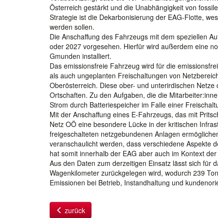
Österreich gestärkt und die Unabhängigkeit von fossil
Strategie ist die Dekarbonisierung der EAG-Flotte, we
werden sollen.
Die Anschaffung des Fahrzeugs mit dem speziellen Aufb
oder 2027 vorgesehen. Hierfür wird außerdem eine n
Gmunden installiert.
Das emissionsfreie Fahrzeug wird für die emissionsfrei
als auch ungeplanten Freischaltungen von Netzbereic
Oberösterreich. Diese ober- und unterirdischen Netz
Ortschaften. Zu den Aufgaben, die die Mitarbeiter:in
Strom durch Batteriespeicher im Falle einer Freischal
Mit der Anschaffung eines E-Fahrzeugs, das mit Pritsc
Netz OÖ eine besondere Lücke in der kritischen Infras
freigeschalteten netzgebundenen Anlagen ermöglichen.
veranschaulicht werden, dass verschiedene Aspekte d
hat somit innerhalb der EAG aber auch im Kontext der
Aus den Daten zum derzeitigen Einsatz lässt sich für 
Wagenkilometer zurückgelegen wird, wodurch 239 To
Emissionen bei Betrieb, Instandhaltung und kundenori
zurück