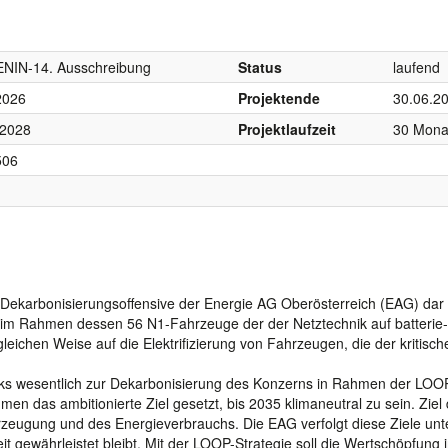
ENIN-14. Ausschreibung
Status
laufend
2026
Projektende
30.06.2
 2028
Projektlaufzeit
30 Mona
506
er Dekarbonisierungsoffensive der Energie AG Oberösterreich (EAG) dar
kt, im Rahmen dessen 56 N1-Fahrzeuge der der Netztechnik auf batterie-
 gleichen Weise auf die Elektrifizierung von Fahrzeugen, die der kritisc
arks wesentlich zur Dekarbonisierung des Konzerns in Rahmen der LOO
hmen das ambitionierte Ziel gesetzt, bis 2035 klimaneutral zu sein. Ziel
rzeugung und des Energieverbrauchs. Die EAG verfolgt diese Ziele unt
t gewährleistet bleibt. Mit der LOOP-Strategie soll die Wertschöpfung 