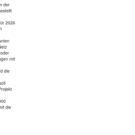
n der
estellt
für 2026
t
anten
Netz
 oder
agen mit
d die
oll
rojekt
000
it die