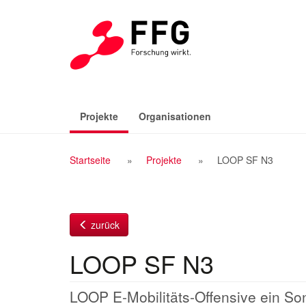
Zum
Inhalt
(aktiv)
Projekte
Organisationen
Breadcrumb
Startseite
Projekte
LOOP SF N3
Navigation
zurück
LOOP SF N3
LOOP E-Mobilitäts-Offensive ein S