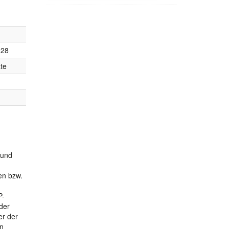
028
te
 und
hen bzw.
P-
 der
er der
in