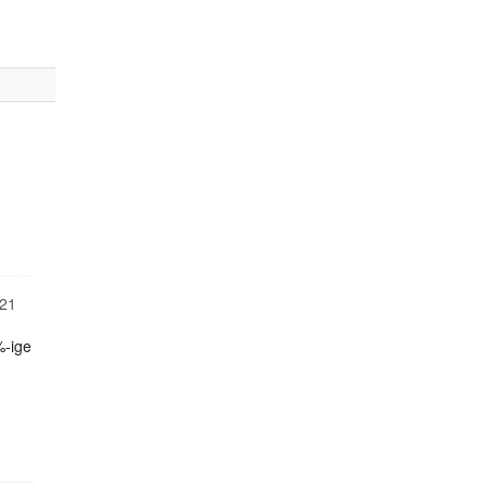
21
%-ige