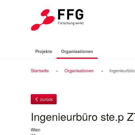
Zum
Inhalt
(aktiv)
Projekte
Organisationen
Breadcrumb
Startseite
Organisationen
Ingenieurbür
Navigation
zurück
Ingenieurbüro ste.p
Wien