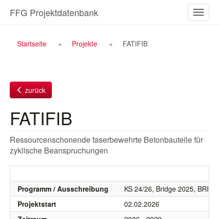
Zum
FFG Projektdatenbank
Naviga
Inhalt
ein-/a
Breadcrumb
Startseite
Projekte
FATIFIB
Navigation
zurück
FATIFIB
Ressourcenschonende faserbewehrte Betonbauteile für
zyklische Beanspruchungen
Programm / Ausschreibung
KS 24/26, Bridge 2025, BRID
Projektstart
02.02.2026