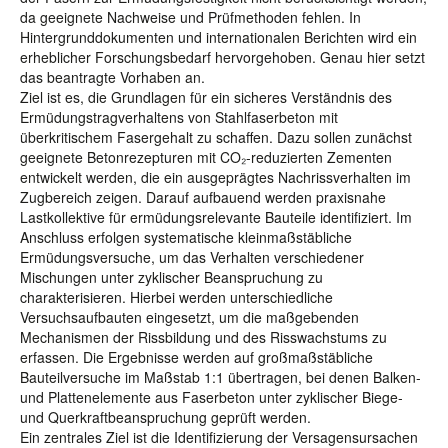
da geeignete Nachweise und Prüfmethoden fehlen. In
Hintergrunddokumenten und internationalen Berichten wird ein
erheblicher Forschungsbedarf hervorgehoben. Genau hier setzt
das beantragte Vorhaben an.
Ziel ist es, die Grundlagen für ein sicheres Verständnis des
Ermüdungstragverhaltens von Stahlfaserbeton mit
überkritischem Fasergehalt zu schaffen. Dazu sollen zunächst
geeignete Betonrezepturen mit CO₂-reduzierten Zementen
entwickelt werden, die ein ausgeprägtes Nachrissverhalten im
Zugbereich zeigen. Darauf aufbauend werden praxisnahe
Lastkollektive für ermüdungsrelevante Bauteile identifiziert. Im
Anschluss erfolgen systematische kleinmaßstäbliche
Ermüdungsversuche, um das Verhalten verschiedener
Mischungen unter zyklischer Beanspruchung zu
charakterisieren. Hierbei werden unterschiedliche
Versuchsaufbauten eingesetzt, um die maßgebenden
Mechanismen der Rissbildung und des Risswachstums zu
erfassen. Die Ergebnisse werden auf großmaßstäbliche
Bauteilversuche im Maßstab 1:1 übertragen, bei denen Balken-
und Plattenelemente aus Faserbeton unter zyklischer Biege-
und Querkraftbeanspruchung geprüft werden.
Ein zentrales Ziel ist die Identifizierung der Versagensursachen