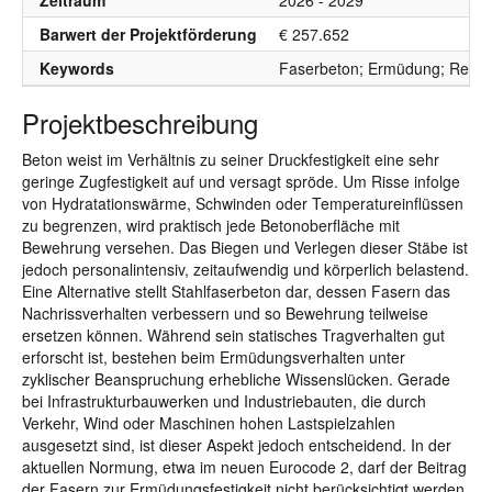
Zeitraum
2026 - 2029
Barwert der Projektförderung
€ 257.652
Keywords
Faserbeton; Ermüdung; Ress
Projektbeschreibung
Beton weist im Verhältnis zu seiner Druckfestigkeit eine sehr
geringe Zugfestigkeit auf und versagt spröde. Um Risse infolge
von Hydratationswärme, Schwinden oder Temperatureinflüssen
zu begrenzen, wird praktisch jede Betonoberfläche mit
Bewehrung versehen. Das Biegen und Verlegen dieser Stäbe ist
jedoch personalintensiv, zeitaufwendig und körperlich belastend.
Eine Alternative stellt Stahlfaserbeton dar, dessen Fasern das
Nachrissverhalten verbessern und so Bewehrung teilweise
ersetzen können. Während sein statisches Tragverhalten gut
erforscht ist, bestehen beim Ermüdungsverhalten unter
zyklischer Beanspruchung erhebliche Wissenslücken. Gerade
bei Infrastrukturbauwerken und Industriebauten, die durch
Verkehr, Wind oder Maschinen hohen Lastspielzahlen
ausgesetzt sind, ist dieser Aspekt jedoch entscheidend. In der
aktuellen Normung, etwa im neuen Eurocode 2, darf der Beitrag
der Fasern zur Ermüdungsfestigkeit nicht berücksichtigt werden,