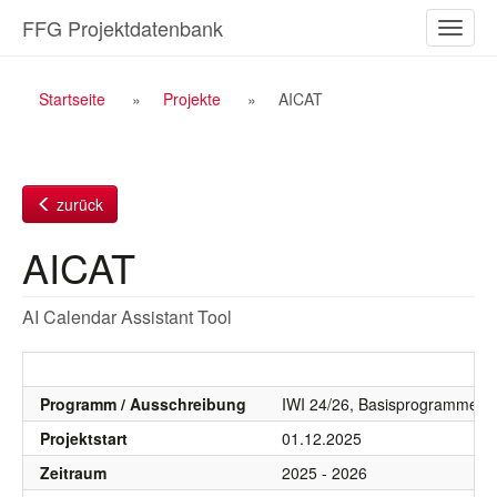
Zum
FFG Projektdatenbank
Naviga
Inhalt
ein-/a
Breadcrumb
Startseite
Projekte
AICAT
Navigation
zurück
AICAT
AI Calendar Assistant Tool
Programm / Ausschreibung
IWI 24/26, Basisprogramme 2
Projektstart
01.12.2025
Zeitraum
2025 - 2026