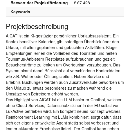
Barwert der Projektförderung
€ 67.428
Keywords
Projektbeschreibung
AICAT ist ein KI-gestüzter persönlicher Uorlaubsassistent. Ein
Kontextsensitiver Kalender, gibt sofortigen Überblick über den
Urlaub, mit allen geplanten und gebuchten Aktivitäten. Kluge
Empfehlungen lernen die Vorlieben des Touristen und helfen
Tourismus-Anbietern Restplätze aufzubrauchen und gezielt
Besucherströme zu lenken um Overtourism vorzubeugen. Das
System nimmt dabei Rücksicht auf verschiedene Kontextdaten,
wie z.B. Wetter oder Öffnungszeiten. Neben Service und
Erlebnis-Buchungen werden auch Zusatzverkäufe beworben um
den Urlaub zu etwas besonderes zu machen während die
Umsätze von Betreibern erhöht werden.
Das Highlight von AICAT ist ein LLM basierter Chatbot, welcher
ohne Cloud-Services, Datenschutz sicher in der EU selbst von
LuxActive betrieben wird. Ein komplett neues Konzept welches
Reinforcement Learning mit LLMs kombiniert, sorgt dafür, dass
sich der eigens entwickelte Agent stetig selbst verbessert und
immer akkuratere Ergebnisse liefert. Der Chatbot kann neben