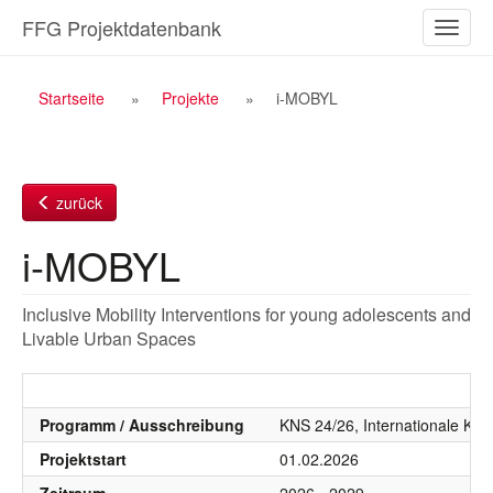
Zum
FFG Projektdatenbank
Naviga
Inhalt
ein-/a
Breadcrumb
Startseite
Projekte
i-MOBYL
Navigation
zurück
i-MOBYL
Inclusive Mobility Interventions for young adolescents and
Livable Urban Spaces
Programm / Ausschreibung
KNS 24/26, Internationale Koo
Projektstart
01.02.2026