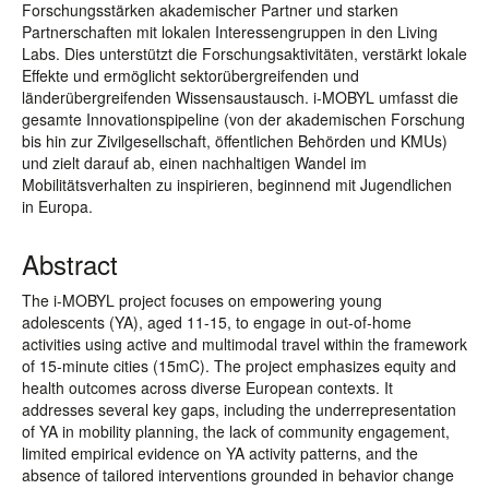
Forschungsstärken akademischer Partner und starken
Partnerschaften mit lokalen Interessengruppen in den Living
Labs. Dies unterstützt die Forschungsaktivitäten, verstärkt lokale
Effekte und ermöglicht sektorübergreifenden und
länderübergreifenden Wissensaustausch. i-MOBYL umfasst die
gesamte Innovationspipeline (von der akademischen Forschung
bis hin zur Zivilgesellschaft, öffentlichen Behörden und KMUs)
und zielt darauf ab, einen nachhaltigen Wandel im
Mobilitätsverhalten zu inspirieren, beginnend mit Jugendlichen
in Europa.
Abstract
The i-MOBYL project focuses on empowering young
adolescents (YA), aged 11-15, to engage in out-of-home
activities using active and multimodal travel within the framework
of 15-minute cities (15mC). The project emphasizes equity and
health outcomes across diverse European contexts. It
addresses several key gaps, including the underrepresentation
of YA in mobility planning, the lack of community engagement,
limited empirical evidence on YA activity patterns, and the
absence of tailored interventions grounded in behavior change