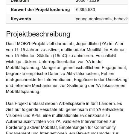
Zeitraum
2026 - 2029
Barwert der Projektförderung
€ 395.533
Keywords
young adolescents, behaviour 
Projektbeschreibung
Das i-MOBYL-Projekt zielt darauf ab, Jugendliche (YA) im Alter
von 11-15 Jahren zu aktiver, multimodaler Mobilität im Rahmen
von 15-Minuten-Städten (15mC) zu animieren. Es schließt
wichtige Lücken: Unterrepräsentation von YA in der
Mobilitätsplanung, Mangel an gemeinschaftlichem Engagement,
begrenzte empirische Daten zu Aktivitätsmustern, Fehlen
maßgeschneiderter Interventionen, Engpässe in der Umsetzung
und fehlende Mechanismen zur Skalierung der YA-fokussierten
Mobilitätsplanung.
Das Projekt umfasst sieben Arbeitspakete in fünf Ländern. Es
zielt auf folgende Resultate ab: gemeinsam mit YA entwickelte
Visionen und KPIs, eine multinationale Evidenzbasis zu
Außerhausaktivitäten von YA, validierte Interventionen zur
Förderung aktiver Mobilität, Empfehlungen für Community-
Engagement und Interventionen, ein Bewertungsmodell zur