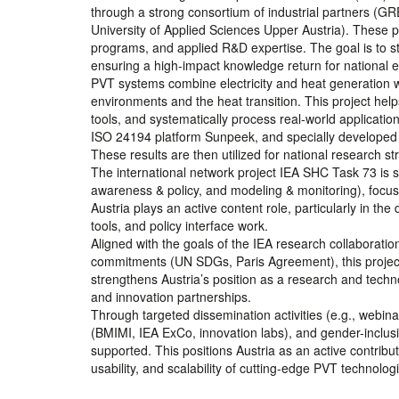
through a strong consortium of industrial partners (
University of Applied Sciences Upper Austria). These p
programs, and applied R&D expertise. The goal is to st
ensuring a high-impact knowledge return for national e
PVT systems combine electricity and heat generation wit
environments and the heat transition. This project hel
tools, and systematically process real-world applicati
ISO 24194 platform Sunpeek, and specially developed l
These results are then utilized for national research 
The international network project IEA SHC Task 73 is s
awareness & policy, and modeling & monitoring), focus
Austria plays an active content role, particularly in th
tools, and policy interface work.
Aligned with the goals of the IEA research collaborati
commitments (UN SDGs, Paris Agreement), this project m
strengthens Austria’s position as a research and techno
and innovation partnerships.
Through targeted dissemination activities (e.g., webina
(BMIMI, IEA ExCo, innovation labs), and gender-inclusi
supported. This positions Austria as an active contributo
usability, and scalability of cutting-edge PVT technolog