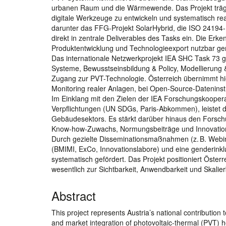
urbanen Raum und die Wärmewende. Das Projekt trägt 
digitale Werkzeuge zu entwickeln und systematisch re
darunter das FFG-Projekt SolarHybrid, die ISO 24194-
direkt in zentrale Deliverables des Tasks ein. Die Er
Produktentwicklung und Technologieexport nutzbar g
Das internationale Netzwerkprojekt IEA SHC Task 73 gli
Systeme, Bewusstseinsbildung & Policy, Modellierung
Zugang zur PVT-Technologie. Österreich übernimmt hier
Monitoring realer Anlagen, bei Open-Source-Dateninst
Im Einklang mit den Zielen der IEA Forschungskoopera
Verpflichtungen (UN SDGs, Paris-Abkommen), leistet da
Gebäudesektors. Es stärkt darüber hinaus den Forschu
Know-how-Zuwachs, Normungsbeiträge und Innovation
Durch gezielte Disseminationsmaßnahmen (z. B. Webina
(BMIMI, ExCo, Innovationslabore) und eine genderinkl
systematisch gefördert. Das Projekt positioniert Österr
wesentlich zur Sichtbarkeit, Anwendbarkeit und Skalie
Abstract
This project represents Austria’s national contributio
and market integration of photovoltaic-thermal (PVT) he