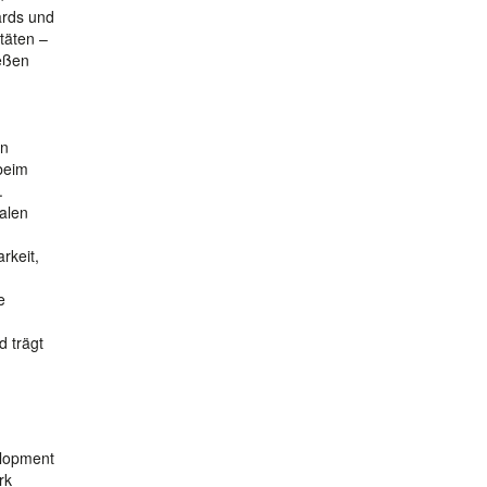
ards und
täten –
ießen
en
 beim
.
alen
rkeit,
e
d trägt
elopment
rk