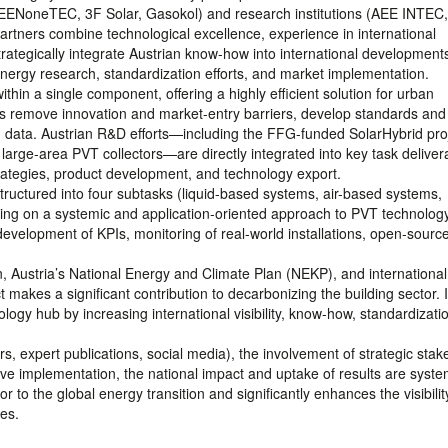
GREENoneTEC, 3F Solar, Gasokol) and research institutions (AEE INTEC,
artners combine technological excellence, experience in international
rategically integrate Austrian know-how into international development
nergy research, standardization efforts, and market implementation.
hin a single component, offering a highly efficient solution for urban
ps remove innovation and market-entry barriers, develop standards and 
on data. Austrian R&D efforts—including the FFG-funded SolarHybrid proj
arge-area PVT collectors—are directly integrated into key task deliver
strategies, product development, and technology export.
tructured into four subtasks (liquid-based systems, air-based systems,
ing on a systemic and application-oriented approach to PVT technology
e development of KPIs, monitoring of real-world installations, open-sourc
on, Austria’s National Energy and Climate Plan (NEKP), and international
akes a significant contribution to decarbonizing the building sector. It
logy hub by increasing international visibility, know-how, standardizatio
rs, expert publications, social media), the involvement of strategic sta
ve implementation, the national impact and uptake of results are system
r to the global energy transition and significantly enhances the visibilit
ies.