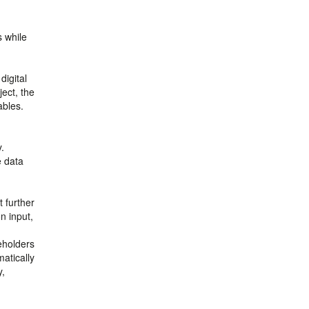
s while
digital
ect, the
ables.
.
e data
 further
n input,
keholders
atically
y,