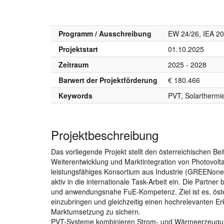
Programm / Ausschreibung
EW 24/26, IEA 20
Projektstart
01.10.2025
Zeitraum
2025 - 2028
Barwert der Projektförderung
€ 180.466
Keywords
PVT, Solarthermie
Projektbeschreibung
Das vorliegende Projekt stellt den österreichischen Be
Weiterentwicklung und Marktintegration von Photovolt
leistungsfähiges Konsortium aus Industrie (GREENon
aktiv in die internationale Task-Arbeit ein. Die Partn
und anwendungsnahe FuE-Kompetenz. Ziel ist es, öster
einzubringen und gleichzeitig einen hochrelevanten E
Marktumsetzung zu sichern.
PVT-Systeme kombinieren Strom- und Wärmeerzeugung i