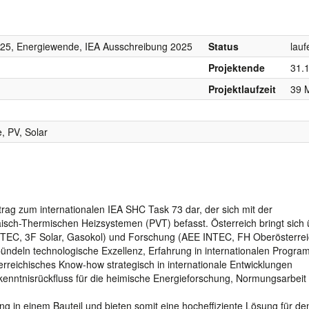
25, Energiewende, IEA Ausschreibung 2025
Status
lauf
Projektende
31.
Projektlaufzeit
39 
, PV, Solar
itrag zum internationalen IEA SHC Task 73 dar, der sich mit der
aisch-Thermischen Heizsystemen (PVT) befasst. Österreich bringt sich 
eTEC, 3F Solar, Gasokol) und Forschung (AEE INTEC, FH Oberösterrei
er bündeln technologische Exzellenz, Erfahrung in internationalen Progr
reichisches Know-how strategisch in internationale Entwicklungen
rkenntnisrückfluss für die heimische Energieforschung, Normungsarbeit
n einem Bauteil und bieten somit eine hocheffiziente Lösung für de