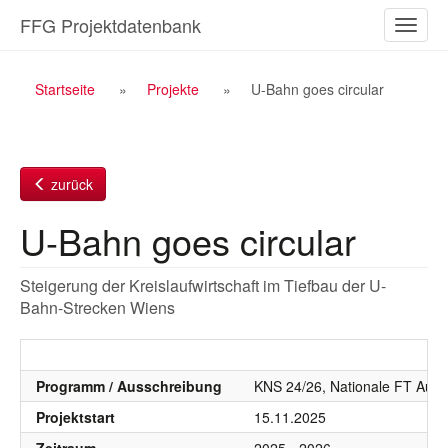
Zum
FFG Projektdatenbank
Naviga
Inhalt
ein-/a
Breadcrumb
Startseite
Projekte
U-Bahn goes circular
Navigation
zurück
U-Bahn goes circular
Steigerung der Kreislaufwirtschaft im Tiefbau der U-
Bahn-Strecken Wiens
Programm / Ausschreibung
KNS 24/26, Nationale FT Aussc
Projektstart
15.11.2025