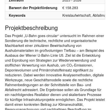
Zeitraum
2025 - 2026
Barwert der Projektförderung
€ 158.283
Keywords
Kreislaufwirtschaft, Abfallma
Projektbeschreibung
Das Projekt „U-Bahn goes circular“ untersucht im Rahmen einer
Sondierung die technische, rechtliche und organisatorische
Machbarkeit einer zirkulären Bewirtschaftung von
Aushubmaterialien im großvolumigen Tiefbau – am Beispiel des
Ausbaus der Wiener U-Bahn-Linie U5. Ziel ist die Entwicklung
und Erprobung von Strategien zur Wiederverwendung und
stofflichen Verwertung von Aushub, um CO₂-Emissionen,
Deponievolumen und Primärrohstoffeinsatz signifikant zu
reduzieren. Dabei werden innovative Analysemethoden, digitale
Werkzeuge, neue Geschäftsmodelle sowie die rechtliche
Rahmenbedingungen an der Schnittstelle von Bau- und
Abfallrecht adressiert. Die Ergebnisse sollen als Grundlage für
ein nachfolgendes Reallabor dienen und skalierbare Prozesse
für künftige Infrastrukturprojekte ermöglichen. Das Projekt leistet
damit einen konkreten Beitrag zur Klimaneutralität,
Ressourcenschonung und nachhaltigen Beschaffung im