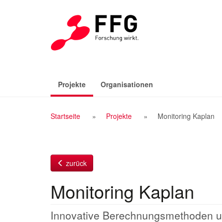
Zum
Inhalt
(aktiv)
Projekte
Organisationen
Breadcrumb
Startseite
Projekte
Monitoring Kaplan
Navigation
zurück
Monitoring Kaplan
Innovative Berechnungsmethoden un