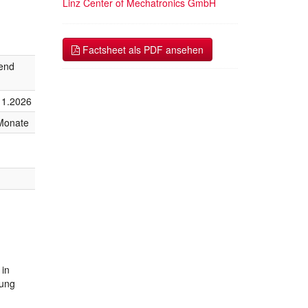
Linz Center of Mechatronics GmbH
Factsheet als PDF ansehen
fend
11.2026
Monate
 in
lung