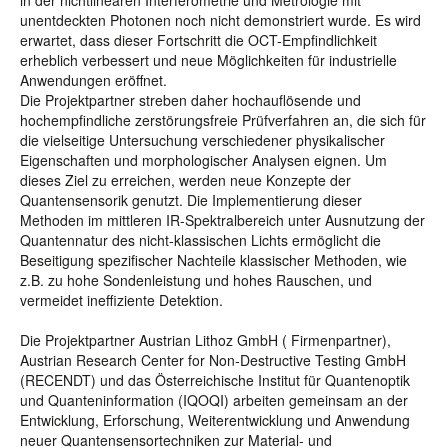
in der nichtlinearen Interferometrie und Metrologie mit
unentdeckten Photonen noch nicht demonstriert wurde. Es wird
erwartet, dass dieser Fortschritt die OCT-Empfindlichkeit
erheblich verbessert und neue Möglichkeiten für industrielle
Anwendungen eröffnet.
Die Projektpartner streben daher hochauflösende und
hochempfindliche zerstörungsfreie Prüfverfahren an, die sich für
die vielseitige Untersuchung verschiedener physikalischer
Eigenschaften und morphologischer Analysen eignen. Um
dieses Ziel zu erreichen, werden neue Konzepte der
Quantensensorik genutzt. Die Implementierung dieser
Methoden im mittleren IR-Spektralbereich unter Ausnutzung der
Quantennatur des nicht-klassischen Lichts ermöglicht die
Beseitigung spezifischer Nachteile klassischer Methoden, wie
z.B. zu hohe Sondenleistung und hohes Rauschen, und
vermeidet ineffiziente Detektion.
Die Projektpartner Austrian Lithoz GmbH ( Firmenpartner),
Austrian Research Center for Non-Destructive Testing GmbH
(RECENDT) und das Österreichische Institut für Quantenoptik
und Quanteninformation (IQOQI) arbeiten gemeinsam an der
Entwicklung, Erforschung, Weiterentwicklung und Anwendung
neuer Quantensensortechniken zur Material- und