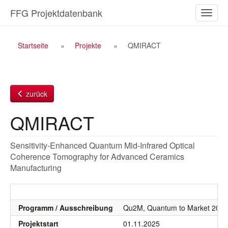
Zum
FFG Projektdatenbank
Naviga
Inhalt
ein-/a
Breadcrumb
Startseite
Projekte
QMIRACT
Navigation
zurück
QMIRACT
Sensitivity-Enhanced Quantum Mid-Infrared Optical
Coherence Tomography for Advanced Ceramics
Manufacturing
Programm / Ausschreibung
Qu2M, Quantum to Market 2024
Projektstart
01.11.2025