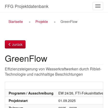
Zum
FFG Projektdatenbank
Naviga
Inhalt
ein-/a
Breadcrumb
Startseite
Projekte
GreenFlow
Navigation
zurück
GreenFlow
Effizienzsteigerung von Wasserkraftwerken durch Riblet-
Technologie und nachhaltige Beschichtungen
Programm / Ausschreibung
EW 24/26, FTI-Fokusinitiativen,
Projektstart
01.09.2025