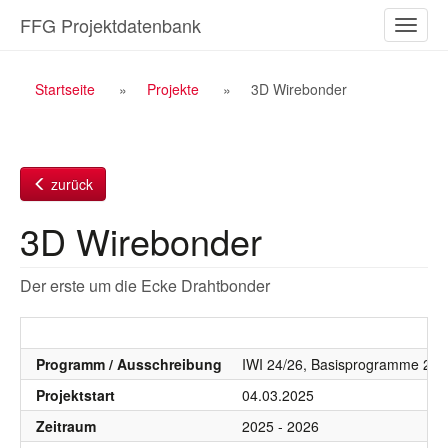
Zum
FFG Projektdatenbank
Naviga
Inhalt
ein-/a
Breadcrumb
Startseite
Projekte
3D Wirebonder
Navigation
zurück
3D Wirebonder
Der erste um die Ecke Drahtbonder
Programm / Ausschreibung
IWI 24/26, Basisprogramme 20
Projektstart
04.03.2025
Zeitraum
2025 - 2026