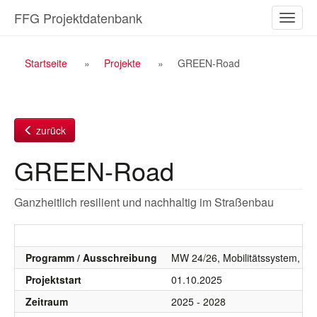
Zum
FFG Projektdatenbank
Naviga
Inhalt
ein-/a
Breadcrumb
Startseite
Projekte
GREEN-Road
Navigation
zurück
GREEN-Road
Ganzheitlich resilient und nachhaltig im Straßenbau
Programm / Ausschreibung
MW 24/26, Mobilitätssystem, Mob
Projektstart
01.10.2025
Zeitraum
2025 - 2028