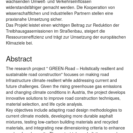
wachsenden Umwelt- und Verkehrseinflüssen
widerstandsfähiger gemacht werden. Die Kooperation von
wissenschaftlichen und industriellen Partnern stellen eine
praxisnahe Umsetzung sicher.
Das Projekt leistet einen wichtigen Beitrag zur Reduktion der
Treibhausgasemissionen im Straßenbau, steigert die
Ressourceneffizienz und trägt zur Umsetzung der europäischen
Klimaziele bei.
Abstract
The research project " GREEN-Road – Holistically resilient and
sustainable road construction" focuses on making road
infrastructure climate-resilient while addressing current and
future challenges. Given the rising greenhouse gas emissions
and changing climate conditions in Austria, the project develops
innovative solutions to improve road construction techniques,
material selection, and life cycle analysis.
Key objectives include adapting road design methodologies to
current climate models, developing more durable asphalt
mixtures, testing low-carbon building materials and recycled
materials, and integrating new dimensioning criteria to enhance