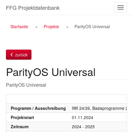
Zum
FFG Projektdatenbank
Naviga
Inhalt
ein-/a
Breadcrumb
Startseite
Projekte
ParityOS Universal
Navigation
zurück
ParityOS Universal
ParityOS Universal
Programm / Ausschreibung
IWI 24/26, Basisprogramme 20
Projektstart
01.11.2024
Zeitraum
2024 - 2025