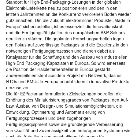
Standort für High-End-Packaging-Lösungen in der globalen
Elektronik-Lieferkette neu zu positionieren und den in den
letzten Jahrzehnten an die Konkurrenz verlorenen Boden wieder
gutzumachen. Um die Zukunft elektronischer Produkte „Made in
Europe“ sicherzustellen, ist es essenziell die Innovationskraft
und die Fertigungsfähigkeiten des europäischen A&P Sektors
deutlich zu stärken. Die geplanten Forschungsarbeiten legen
den Fokus auf zuverlässige Packages und die Exzellenz in den
notwendigen Fertigungsprozessen und dienen dabei als
Katalysator für die Schaffung und den Ausbau von industriellen
High-End Packaging-Kapaziäten in Europa. So wird einerseits
die Position der Halbleiterhersteller in Europa gestärkt,
andererseits entsteht aus dem Projekt ein Netzwerk, das es
RTOs und KMUs in Europa erlaubt Ideen in innovative Produkte
umzusetzen.
Die für E2Packman formulierten Zielsetzungen betreffen die
Erhöhung des Miniaturisierungsgrades von Packages, den Auf-
bzw. Ausbau von Design- und Simulationsmöglichkeiten, die
Entwicklung, Optimierung und Automatisierung von
Fertigungsprozessen und dem zugehörigen
Fertigungsequipment sowie die grundlegende Verbesserung
von Qualität und Zuverlässigkeit von heterogenen Systemen wie
auch die Schaffung von nachhaltigen Lösungen für