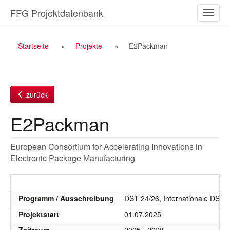
Zum
FFG Projektdatenbank
Naviga
Inhalt
ein-/a
Breadcrumb
Startseite
Projekte
E2Packman
Navigation
zurück
E2Packman
European Consortium for Accelerating Innovations in
Electronic Package Manufacturing
Programm / Ausschreibung
DST 24/26, Internationale DST, C
Projektstart
01.07.2025