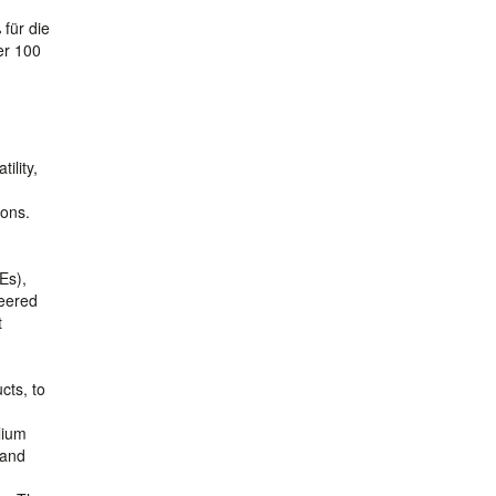
für die
er 100
ility,
bons.
Es),
neered
t
cts, to
lium
 and