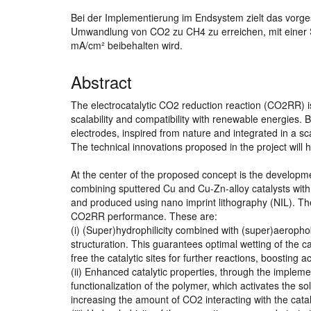
Bei der Implementierung im Endsystem zielt das vorge
Umwandlung von CO2 zu CH4 zu erreichen, mit einer S
mA/cm² beibehalten wird.
Abstract
The electrocatalytic CO2 reduction reaction (CO2RR) is t
scalability and compatibility with renewable energies.
electrodes, inspired from nature and integrated in a s
The technical innovations proposed in the project will
At the center of the proposed concept is the developme
combining sputtered Cu and Cu-Zn-alloy catalysts with m
and produced using nano imprint lithography (NIL). The
CO2RR performance. These are:
(i) (Super)hydrophilicity combined with (super)aerophob
structuration. This guarantees optimal wetting of the c
free the catalytic sites for further reactions, boosting act
(ii) Enhanced catalytic properties, through the implem
functionalization of the polymer, which activates the s
increasing the amount of CO2 interacting with the catal