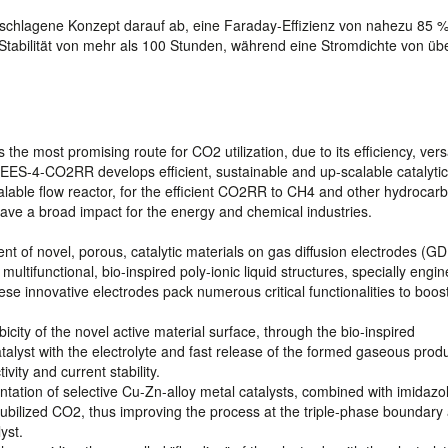
schlagene Konzept darauf ab, eine Faraday-Effizienz von nahezu 85 % 
tabilität von mehr als 100 Stunden, während eine Stromdichte von üb
he most promising route for CO2 utilization, due to its efficiency, versat
 BEES-4-CO2RR develops efficient, sustainable and up-scalable catalytic
calable flow reactor, for the efficient CO2RR to CH4 and other hydrocar
 have a broad impact for the energy and chemical industries.
nt of novel, porous, catalytic materials on gas diffusion electrodes (GD
ultifunctional, bio-inspired poly-ionic liquid structures, specially engi
se innovative electrodes pack numerous critical functionalities to boos
icity of the novel active material surface, through the bio-inspired
atalyst with the electrolyte and fast release of the formed gaseous produ
ivity and current stability.
entation of selective Cu-Zn-alloy metal catalysts, combined with imidazo
olubilized CO2, thus improving the process at the triple-phase boundary
yst.