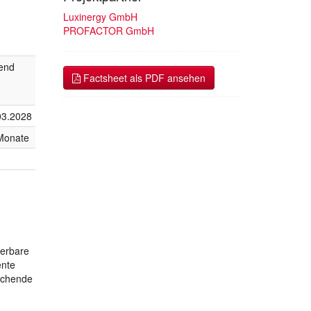
Luxinergy GmbH
PROFACTOR GmbH
fend
Factsheet als PDF ansehen
03.2028
Monate
ierbare
ente
ichende