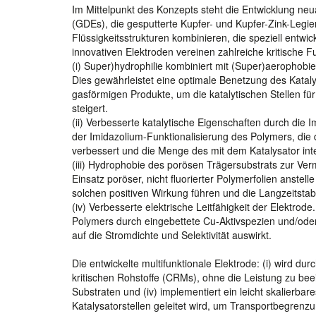
Im Mittelpunkt des Konzepts steht die Entwicklung neu
(GDEs), die gesputterte Kupfer- und Kupfer-Zink-Legier
Flüssigkeitsstrukturen kombinieren, die speziell entwic
innovativen Elektroden vereinen zahlreiche kritische
(i) Super)hydrophilie kombiniert mit (Super)aerophobie 
Dies gewährleistet eine optimale Benetzung des Kataly
gasförmigen Produkte, um die katalytischen Stellen für 
steigert.
(ii) Verbesserte katalytische Eigenschaften durch die
der Imidazolium-Funktionalisierung des Polymers, die
verbessert und die Menge des mit dem Katalysator in
(iii) Hydrophobie des porösen Trägersubstrats zur Ver
Einsatz poröser, nicht fluorierter Polymerfolien anstel
solchen positiven Wirkung führen und die Langzeitstabil
(iv) Verbesserte elektrische Leitfähigkeit der Elektrode
Polymers durch eingebettete Cu-Aktivspezien und/oder
auf die Stromdichte und Selektivität auswirkt.
Die entwickelte multifunktionale Elektrode: (i) wird du
kritischen Rohstoffe (CRMs), ohne die Leistung zu beein
Substraten und (iv) implementiert ein leicht skalierb
Katalysatorstellen geleitet wird, um Transportbegren