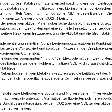
artiger poröser Katalysatormaterialien auf gasdiffundierenden Elektrod
ungskatalysatoren mit multifunktionalen, bio-inspirierten polyionischen
kelt und mittels Nano-Imprint-Lithographie (NIL) hergestellt werden. Di
 Funktionen zur Steigerung der CO2RR-Leistung:
der neuartigen aktiven Materialoberfläche durch bio-inspirierte Struktu
sators mit dem Elektrolyten und eine schnelle Freisetzung der gebilde
weitere Reaktionen freizugeben, was die Aktivität und die Stromstabilit
 Implementierung selektiver Cu-Zn-Legierungskatalysatoren in Kombinati
 das gelöste CO₂ aktiviert und somit den Prozess an der Dreiphasengr
teragierenden CO₂ erhöht.
meidung der sogenannten "Flutung" der Elektrode mit dem Elektrolyten
le des häufig verwendeten kohlenstoffhaltigen GDE wird voraussichtlich 
ität fördern.
. Neben hochleitfähigen Metallkatalysatoren wird die Leitfähigkeit des N
 auf der Polymeroberfläche abgelagerte Cu-Inseln verbessert, was sich
rch skalierbare Methoden wie Sputtern und NIL verarbeitet, (ii) verwende
trächtigen, (iii) untersucht Alternativen zu fluorierten polymeren porö
ares Durchflussreaktordesign, bei dem CO2 über eine GDE zu den aktive
zungen zu vermeiden.