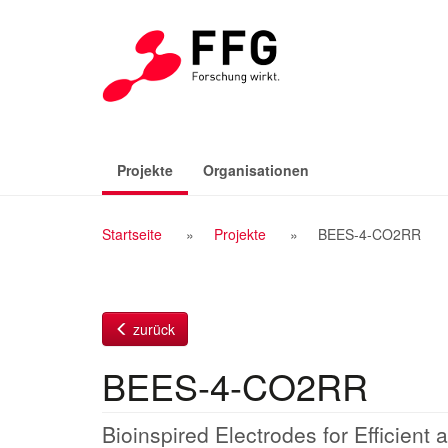
Zum
Inhalt
(aktiv)
Projekte
Organisationen
Breadcrumb
Startseite
Projekte
BEES-4-CO2RR
Navigation
zurück
BEES-4-CO2RR
Bioinspired Electrodes for Efficient