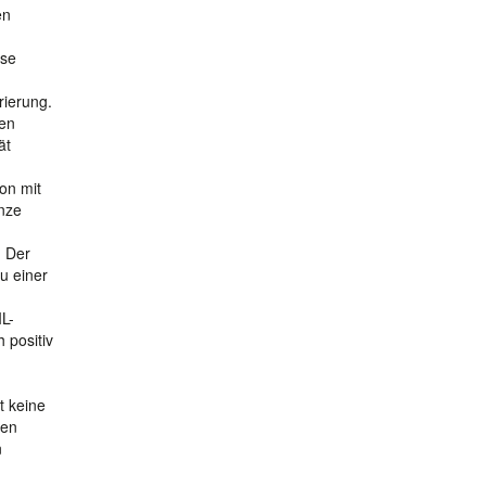
en
ese
rierung.
ten
ät
on mit
enze
. Der
zu einer
IL-
 positiv
t keine
sen
n