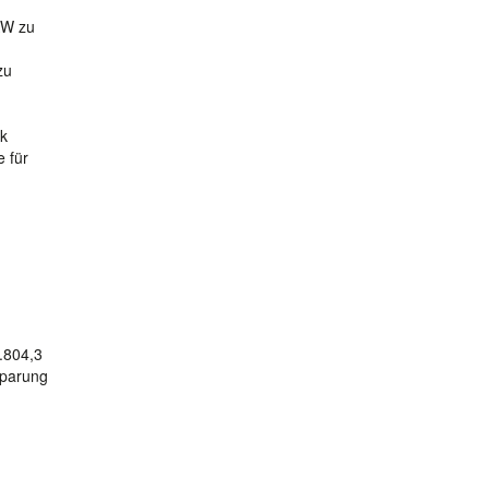
KW zu
zu
ik
 für
.804,3
sparung