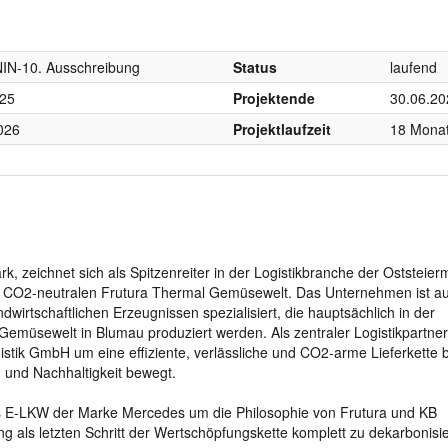
IN-10. Ausschreibung
Status
laufend
025
Projektende
30.06.20
026
Projektlaufzeit
18 Mona
rk, zeichnet sich als Spitzenreiter in der Logistikbranche der Oststeier
r CO2-neutralen Frutura Thermal Gemüsewelt. Das Unternehmen ist au
irtschaftlichen Erzeugnissen spezialisiert, die hauptsächlich in der
emüsewelt in Blumau produziert werden. Als zentraler Logistikpartner
stik GmbH um eine effiziente, verlässliche und CO2-arme Lieferkette 
 und Nachhaltigkeit bewegt.
es E-LKW der Marke Mercedes um die Philosophie von Frutura und KB
g als letzten Schritt der Wertschöpfungskette komplett zu dekarbonisi