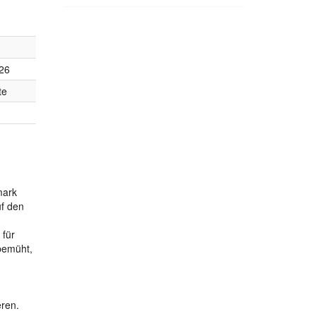
26
te
mark
f den
 für
bemüht,
eren.