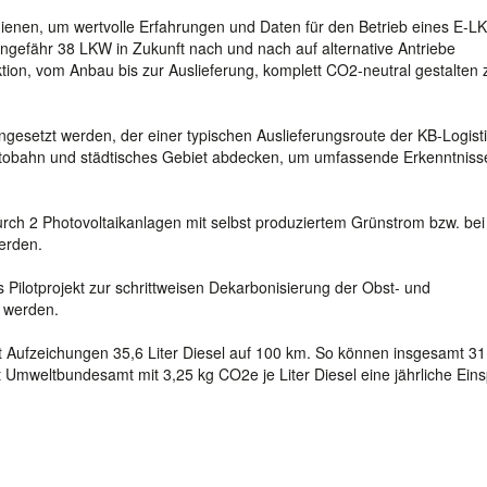
 dienen, um wertvolle Erfahrungen und Daten für den Betrieb eines E-L
ngefähr 38 LKW in Zukunft nach und nach auf alternative Antriebe
on, vom Anbau bis zur Auslieferung, komplett CO2-neutral gestalten 
gesetzt werden, der einer typischen Auslieferungsroute der KB-Logist
Autobahn und städtisches Gebiet abdecken, um umfassende Erkenntnisse
urch 2 Photovoltaikanlagen mit selbst produziertem Grünstrom bzw. bei
erden.
s Pilotprojekt zur schrittweisen Dekarbonisierung der Obst- und
 werden.
t Aufzeichungen 35,6 Liter Diesel auf 100 km. So können insgesamt 31
ut Umweltbundesamt mit 3,25 kg CO2e je Liter Diesel eine jährliche Ein