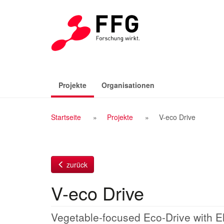
Zum
Inhalt
(aktiv)
Projekte
Organisationen
Breadcrumb
Startseite
Projekte
V-eco Drive
Navigation
zurück
V-eco Drive
Vegetable-focused Eco-Drive with El