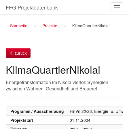
Zum
FFG Projektdatenbank
Naviga
Inhalt
ein-/a
Breadcrumb
Startseite
Projekte
KlimaQuartierNikolai
Navigation
zurück
KlimaQuartierNikolai
Energietransformation im Nikolaiviertel: Synergien
zwischen Wohnen, Gesundheit und Brauerei
Programm / Ausschreibung
FinVn 22/23, Energie- u. Umwelt
Projektstart
01.11.2024