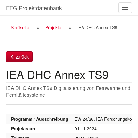
Zum
FFG Projektdatenbank
Naviga
Inhalt
ein-/a
Breadcrumb
Startseite
Projekte
IEA DHC Annex TS9
Navigation
zurück
IEA DHC Annex TS9
IEA DHC Annex TS9 Digitalisierung von Fernwärme und
Fernkältesysteme
Programm / Ausschreibung
EW 24/26, IEA Forschungskoope
Projektstart
01.11.2024