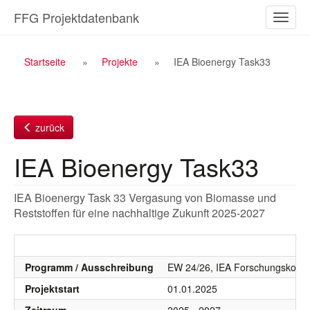
Zum
FFG Projektdatenbank
Naviga
Inhalt
ein-/a
Breadcrumb
Startseite
Projekte
IEA Bioenergy Task33
Navigation
zurück
IEA Bioenergy Task33
IEA Bioenergy Task 33 Vergasung von Biomasse und
Reststoffen für eine nachhaltige Zukunft 2025-2027
Programm / Ausschreibung
EW 24/26, IEA Forschungskoope
Projektstart
01.01.2025