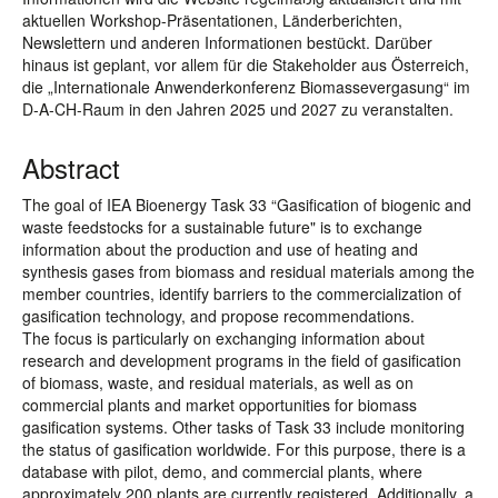
aktuellen Workshop-Präsentationen, Länderberichten,
Newslettern und anderen Informationen bestückt. Darüber
hinaus ist geplant, vor allem für die Stakeholder aus Österreich,
die „Internationale Anwenderkonferenz Biomassevergasung“ im
D-A-CH-Raum in den Jahren 2025 und 2027 zu veranstalten.
Abstract
The goal of IEA Bioenergy Task 33 “Gasification of biogenic and
waste feedstocks for a sustainable future" is to exchange
information about the production and use of heating and
synthesis gases from biomass and residual materials among the
member countries, identify barriers to the commercialization of
gasification technology, and propose recommendations.
The focus is particularly on exchanging information about
research and development programs in the field of gasification
of biomass, waste, and residual materials, as well as on
commercial plants and market opportunities for biomass
gasification systems. Other tasks of Task 33 include monitoring
the status of gasification worldwide. For this purpose, there is a
database with pilot, demo, and commercial plants, where
approximately 200 plants are currently registered. Additionally, a