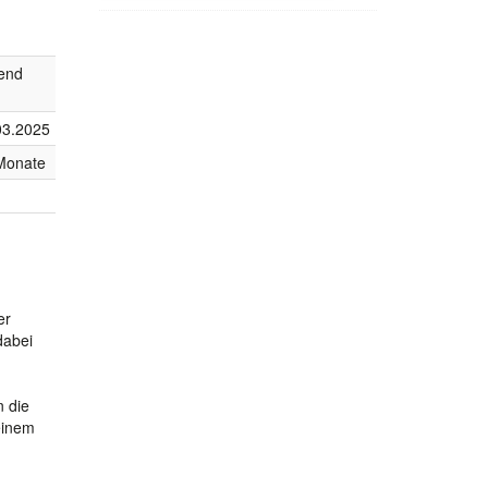
fend
03.2025
Monate
er
dabei
n die
einem