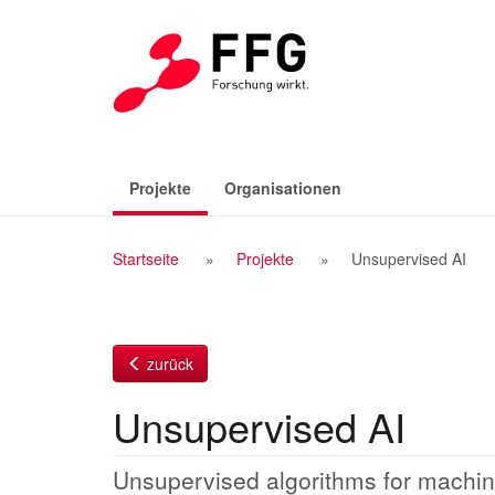
Zum
Inhalt
(aktiv)
Projekte
Organisationen
Breadcrumb
Startseite
Projekte
Unsupervised AI
Navigation
zurück
Unsupervised AI
Unsupervised algorithms for machine