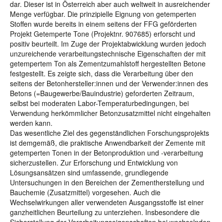
dar. Dieser ist in Österreich aber auch weltweit in ausreichender
Menge verfügbar. Die prinzipielle Eignung von getemperten
Stoffen wurde bereits in einem seitens der FFG geförderten
Projekt Getemperte Tone (Projektnr. 907685) erforscht und
positiv beurteilt. Im Zuge der Projektabwicklung wurden jedoch
unzureichende verarbeitungstechnische Eigenschaften der mit
getempertem Ton als Zementzumahlstoff hergestellten Betone
festgestellt. Es zeigte sich, dass die Verarbeitung über den
seitens der Betonhersteller:innen und der Verwender:innen des
Betons (=Baugewerbe/Bauindustrie) geforderten Zeitraum,
selbst bei moderaten Labor-Temperaturbedingungen, bei
Verwendung herkömmlicher Betonzusatzmittel nicht eingehalten
werden kann.
Das wesentliche Ziel des gegenständlichen Forschungsprojekts
ist demgemäß, die praktische Anwendbarkeit der Zemente mit
getemperten Tonen in der Betonproduktion und -verarbeitung
sicherzustellen. Zur Erforschung und Entwicklung von
Lösungsansätzen sind umfassende, grundlegende
Untersuchungen in den Bereichen der Zementherstellung und
Bauchemie (Zusatzmittel) vorgesehen. Auch die
Wechselwirkungen aller verwendeten Ausgangsstoffe ist einer
ganzheitlichen Beurteilung zu unterziehen. Insbesondere die