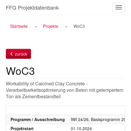
Zum
FFG Projektdatenbank
Naviga
Inhalt
ein-/a
Breadcrumb
Startseite
Projekte
WoC3
Navigation
zurück
WoC3
Workability of Calcined Clay Concrete -
Verarbeitbarkeitsoptimierung von Beton mit getempertem
Ton als Zementbestandteil
Programm / Ausschreibung
IWI 24/26, Basisprogramm 2024
Projektstart
01.10.2024