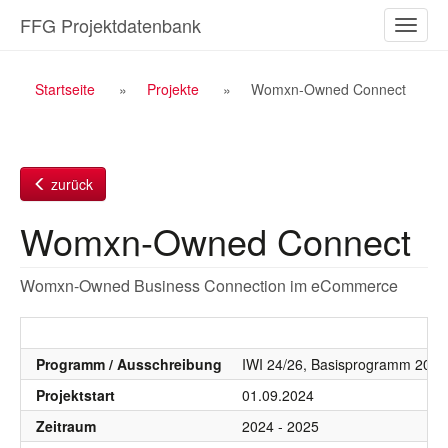
Zum
FFG Projektdatenbank
Naviga
Inhalt
ein-/a
Breadcrumb
Startseite
Projekte
Womxn-Owned Connect
Navigation
zurück
Womxn-Owned Connect
Womxn-Owned Business Connection im eCommerce
Programm / Ausschreibung
IWI 24/26, Basisprogramm 2024,
Projektstart
01.09.2024
Zeitraum
2024 - 2025