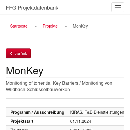
Zum
FFG Projektdatenbank
Naviga
Inhalt
ein-/a
Breadcrumb
Startseite
Projekte
MonKey
Navigation
zurück
MonKey
Monitoring of torrential Key Barriers / Monitoring von
Wildbach-Schlüsselbauwerken
Programm / Ausschreibung
KIRAS, F&E-Dienstleistungen, 
Projektstart
01.11.2024