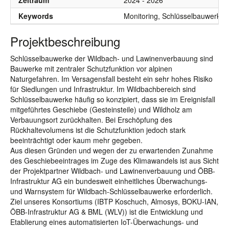
Zeitraum
2024 - 2026
Keywords
Monitoring, Schlüsselbauwerke,
Projektbeschreibung
Schlüsselbauwerke der Wildbach- und Lawinenverbauung sind
Bauwerke mit zentraler Schutzfunktion vor alpinen
Naturgefahren. Im Versagensfall besteht ein sehr hohes Risiko
für Siedlungen und Infrastruktur. Im Wildbachbereich sind
Schlüsselbauwerke häufig so konzipiert, dass sie im Ereignisfall
mitgeführtes Geschiebe (Gesteinsteile) und Wildholz am
Verbauungsort zurückhalten. Bei Erschöpfung des
Rückhaltevolumens ist die Schutzfunktion jedoch stark
beeinträchtigt oder kaum mehr gegeben.
Aus diesen Gründen und wegen der zu erwartenden Zunahme
des Geschiebeeintrages im Zuge des Klimawandels ist aus Sicht
der Projektpartner Wildbach- und Lawinenverbauung und ÖBB-
Infrastruktur AG ein bundesweit einheitliches Überwachungs-
und Warnsystem für Wildbach-Schlüsselbauwerke erforderlich.
Ziel unseres Konsortiums (IBTP Koschuch, Almosys, BOKU-IAN,
ÖBB-Infrastruktur AG & BML (WLV)) ist die Entwicklung und
Etablierung eines automatisierten IoT-Überwachungs- und