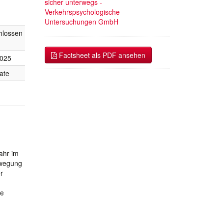
sicher unterwegs -
Verkehrspsychologische
Untersuchungen GmbH
hlossen
Factsheet als PDF ansehen
2025
ate
ahr im
bewegung
r
le