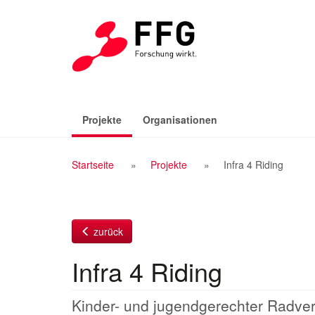
Zum
Inhalt
(aktiv)
Projekte
Organisationen
Breadcrumb
Startseite
Projekte
Infra 4 Riding
Navigation
zurück
Infra 4 Riding
Kinder- und jugendgerechter Radver