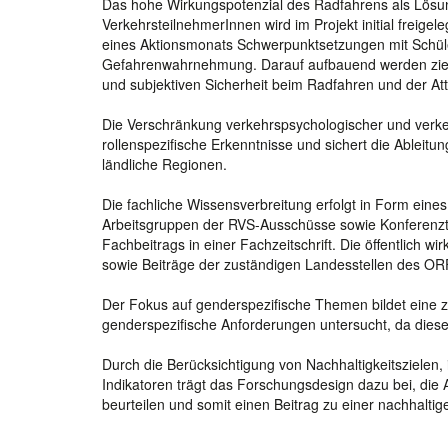
Das hohe Wirkungspotenzial des Radfahrens als Lösung
VerkehrsteilnehmerInnen wird im Projekt initial freig
eines Aktionsmonats Schwerpunktsetzungen mit Schül
Gefahrenwahrnehmung. Darauf aufbauend werden zielg
und subjektiven Sicherheit beim Radfahren und der Att
Die Verschränkung verkehrspsychologischer und verkeh
rollenspezifische Erkenntnisse und sichert die Able
ländliche Regionen.
Die fachliche Wissensverbreitung erfolgt in Form ein
Arbeitsgruppen der RVS-Ausschüsse sowie Konferenztei
Fachbeitrags in einer Fachzeitschrift. Die öffentlich
sowie Beiträge der zuständigen Landesstellen des OR
Der Fokus auf genderspezifische Themen bildet eine 
genderspezifische Anforderungen untersucht, da diese
Durch die Berücksichtigung von Nachhaltigkeitszielen,
Indikatoren trägt das Forschungsdesign dazu bei, di
beurteilen und somit einen Beitrag zu einer nachhaltig