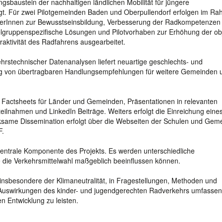
sbaustein der nachhaltigen ländlichen Mobilität für jüngere
elegt. Für zwei Pilotgemeinden Baden und Oberpullendorf erfolgen im R
erInnen zur Bewusstseinsbildung, Verbesserung der Radkompetenzen
ruppenspezifische Lösungen und Pilotvorhaben zur Erhöhung der obj
raktivität des Radfahrens ausgearbeitet.
rstechnischer Datenanalysen liefert neuartige geschlechts- und
itung von übertragbaren Handlungsempfehlungen für weitere Gemeinden 
es Factsheets für Länder und Gemeinden, Präsentationen in relevanten
lnahmen und LinkedIn Beiträge. Weiters erfolgt die Einreichung eine
 wirksame Dissemination erfolgt über die Webseiten der Schulen und Ge
F.
zentrale Komponente des Projekts. Es werden unterschiedliche
 die Verkehrsmittelwahl maßgeblich beeinflussen können.
 insbesondere der Klimaneutralität, in Fragestellungen, Methoden und
e Auswirkungen des kinder- und jugendgerechten Radverkehrs umfasse
en Entwicklung zu leisten.