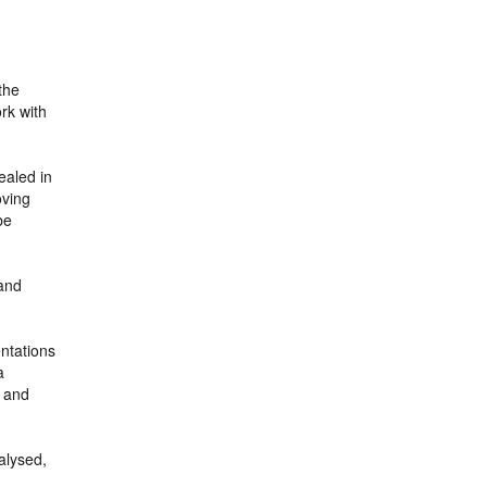
the
rk with
ealed in
oving
be
 and
entations
a
s and
alysed,