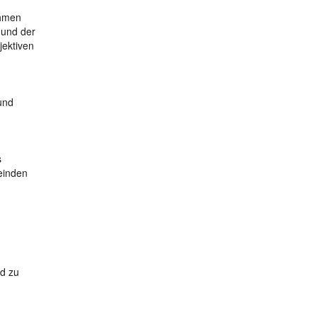
ahmen
 und der
ektiven
und
s
meinden
nd zu