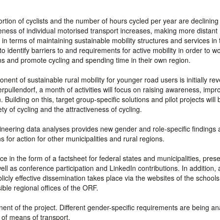
ion of cyclists and the number of hours cycled per year are declining
veness of individual motorised transport increases, making more distant
 in terms of maintaining sustainable mobility structures and services in 
 identify barriers to and requirements for active mobility in order to wo
ns and promote cycling and spending time in their own region.
nent of sustainable rural mobility for younger road users is initially rev
erpullendorf, a month of activities will focus on raising awareness, impr
 Building on this, target group-specific solutions and pilot projects will 
y of cycling and the attractiveness of cycling.
ngineering data analyses provides new gender and role-specific findings
for action for other municipalities and rural regions.
 in the form of a factsheet for federal states and municipalities, pres
l as conference participation and LinkedIn contributions. In addition, 
Publicly effective dissemination takes place via the websites of the school
ible regional offices of the ORF.
nent of the project. Different gender-specific requirements are being an
 of means of transport.