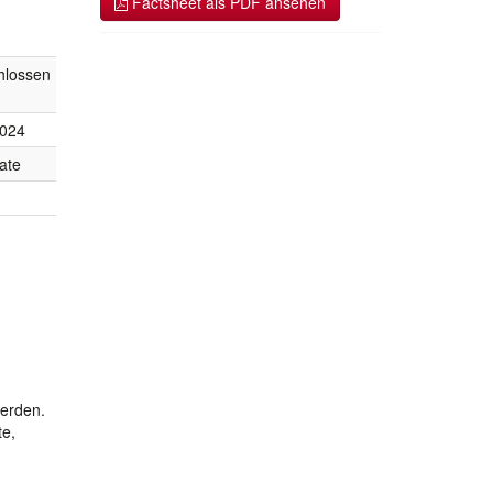
Factsheet als PDF ansehen
hlossen
2024
ate
werden.
te,