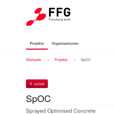
Zum
Inhalt
(aktiv)
Projekte
Organisationen
Breadcrumb
Startseite
Projekte
SpOC
Navigation
zurück
SpOC
Sprayed Optimised Concrete