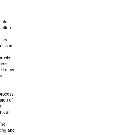
mate
lation
d by
nificant
rucial.
omass
ect aims
a
 process
tion of
al
nical
The
ting and