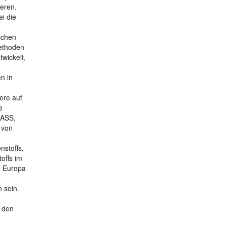
eren.
i die
schen
Methoden
wickelt,
n in
ere auf
e
MASS,
 von
stoffs,
offs im
n Europa
n sein.
m den