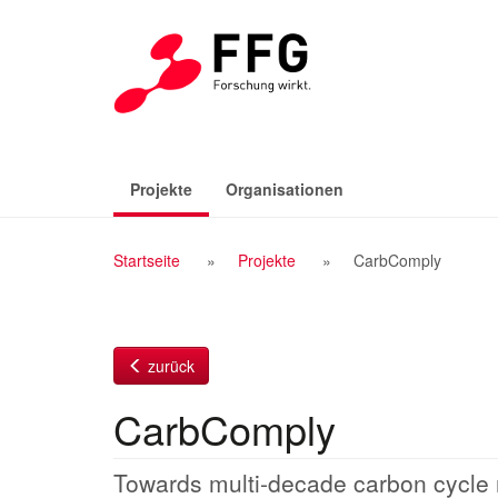
Zum
Inhalt
(aktiv)
Projekte
Organisationen
Breadcrumb
Startseite
Projekte
CarbComply
Navigation
zurück
CarbComply
Towards multi-decade carbon cycle 