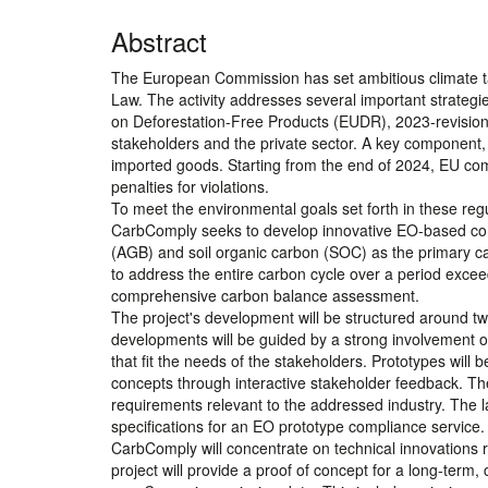
Abstract
The European Commission has set ambitious climate t
Law. The activity addresses several important strategi
on Deforestation-Free Products (EUDR), 2023-revisio
stakeholders and the private sector. A key component
imported goods. Starting from the end of 2024, EU comp
penalties for violations.
To meet the environmental goals set forth in these reg
CarbComply seeks to develop innovative EO-based com
(AGB) and soil organic carbon (SOC) as the primary ca
to address the entire carbon cycle over a period excee
comprehensive carbon balance assessment.
The project's development will be structured around two
developments will be guided by a strong involvement of
that fit the needs of the stakeholders. Prototypes will
concepts through interactive stakeholder feedback. Th
requirements relevant to the addressed industry. The la
specifications for an EO prototype compliance service.
CarbComply will concentrate on technical innovations 
project will provide a proof of concept for a long-ter