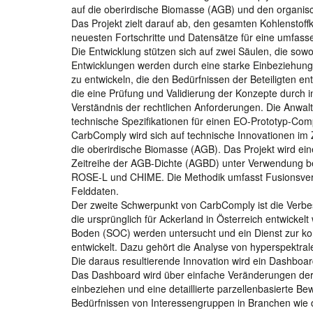
auf die oberirdische Biomasse (AGB) und den organisc
Das Projekt zielt darauf ab, den gesamten Kohlenstoff
neuesten Fortschritte und Datensätze für eine umfas
Die Entwicklung stützen sich auf zwei Säulen, die sowo
Entwicklungen werden durch eine starke Einbeziehung 
zu entwickeln, die den Bedürfnissen der Beteiligten en
die eine Prüfung und Validierung der Konzepte durch i
Verständnis der rechtlichen Anforderungen. Die Anwalt
technische Spezifikationen für einen EO-Prototyp-Co
CarbComply wird sich auf technische Innovationen im
die oberirdische Biomasse (AGB). Das Projekt wird ein
Zeitreihe der AGB-Dichte (AGBD) unter Verwendung b
ROSE-L und CHIME. Die Methodik umfasst Fusionsverfa
Felddaten.
Der zweite Schwerpunkt von CarbComply ist die Verbe
die ursprünglich für Ackerland in Österreich entwicke
Boden (SOC) werden untersucht und ein Dienst zur ko
entwickelt. Dazu gehört die Analyse von hyperspektrale
Die daraus resultierende Innovation wird ein Dashboard
Das Dashboard wird über einfache Veränderungen d
einbeziehen und eine detaillierte parzellenbasierte 
Bedürfnissen von Interessengruppen in Branchen wie 