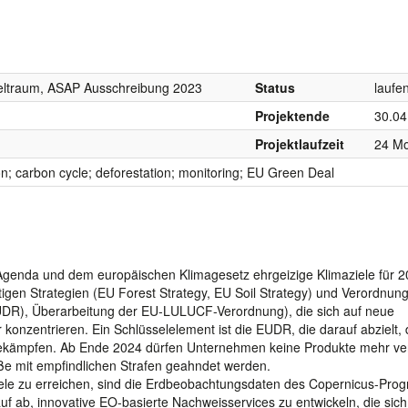
eltraum, ASAP Ausschreibung 2023
Status
laufe
Projektende
30.04
Projektlaufzeit
24 M
on; carbon cycle; deforestation; monitoring; EU Green Deal
Agenda und dem europäischen Klimagesetz ehrgeizige Klimaziele für 
chtigen Strategien (EU Forest Strategy, EU Soil Strategy) und Verordnung
UDR), Überarbeitung der EU-LULUCF-Verordnung), die sich auf neue
 konzentrieren. Ein Schlüsselelement ist die EUDR, die darauf abzielt, 
bekämpfen. Ab Ende 2024 dürfen Unternehmen keine Produkte mehr ve
e mit empfindlichen Strafen geahndet werden.
iele zu erreichen, sind die Erdbeobachtungsdaten des Copernicus-Pr
 ab, innovative EO-basierte Nachweisservices zu entwickeln, die sich 