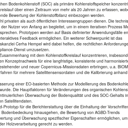
hen Bodenkohlenstoff (SOC) als primäre Kohlenstoffspeicher konzentri
kreislauf über einen Zeitraum von mehr als 20 Jahren zu erfassen, wobe
sende Bewertung der Kohlenstoffbilanz einbezogen werden.
hl privaten als auch öffentlichen Interessengruppen dienen. Die techni
der Nutzer von Anfang an begleitet, um in einem iterativen Prozess 
tsprechen. Prototypen werden auf Basis definierter Anwendungsfälle ent
nteraktives Feedback ermöglichen. Ein weiterer Schwerpunkt ist das
skanzlei Cerha Hempel wird dabei helfen, die rechtlichen Anforderunge
mpliance-Dienst umzusetzen.
 Zusammenhang mit dem Kohlenstoffkreislauf konzentrieren, insbesond
en Konzeptnachweis für eine langfristige, konsistente und harmonisiert
estehender und neuer Copernicus-Missionsdaten erbringen, u.a. BIO
hren für mehrere Satellitensensordaten und die Kalibrierung anhand
sserung einer EO-basierten Methode zur Modellierung des Bodenkohlen
lt wurde. Die Hauptfaktoren für Veränderungen des organischen Kohlenst
ntinuierlichen Überwachung der Bodenqualität und des SOC-Gehalts i
n Satellitendaten.
-Prototyp für die Berichterstattung über die Einhaltung der Vorschrifte
er Bodenbedeckung hinausgehen, die Bewertung von AGBD-Trends
Bewertung und Überwachung spezifischer Eigenschaften ermöglichen, u
der Holzverarbeitung gerecht zu werden.