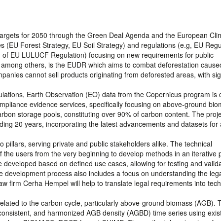
argets for 2050 through the Green Deal Agenda and the European Cli
es (EU Forest Strategy, EU Soil Strategy) and regulations (e.g, EU Regu
n of EU LULUCF Regulation) focusing on new requirements for public
, among others, is the EUDR which aims to combat deforestation cause
anies cannot sell products originating from deforested areas, with sig
ulations, Earth Observation (EO) data from the Copernicus program is c
pliance evidence services, specifically focusing on above-ground bi
rbon storage pools, constituting over 90% of carbon content. The proj
ding 20 years, incorporating the latest advancements and datasets for 
 pillars, serving private and public stakeholders alike. The technical
 the users from the very beginning to develop methods in an iterative
 be developed based on defined use cases, allowing for testing and valida
e development process also includes a focus on understanding the leg
w firm Cerha Hempel will help to translate legal requirements into tech
related to the carbon cycle, particularly above-ground biomass (AGB). 
m, consistent, and harmonized AGB density (AGBD) time series using exis