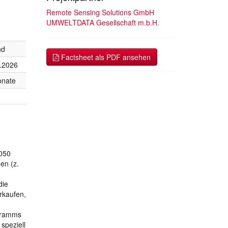
Remote Sensing Solutions GmbH
UMWELTDATA Gesellschaft m.b.H.
nd
Factsheet als PDF ansehen
.2026
onate
2050
en (z.
die
rkaufen,
ogramms
speziell